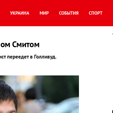
УКРАИНА
МИР
СОБЫТИЯ
СПОРТ
ллом Смитом
ст переедет в Голливуд.