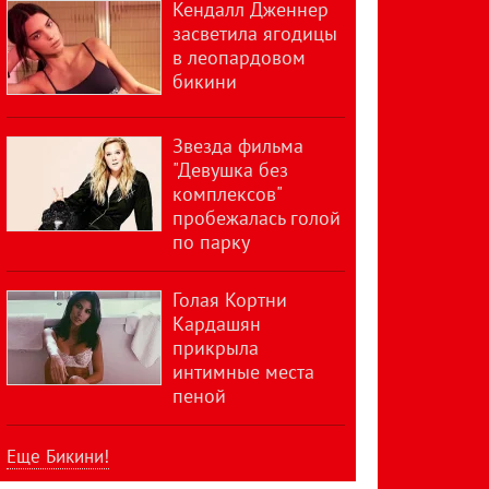
Кендалл Дженнер
засветила ягодицы
в леопардовом
бикини
Звезда фильма
"Девушка без
комплексов"
пробежалась голой
по парку
Голая Кортни
Кардашян
прикрыла
интимные места
пеной
Еще Бикини!