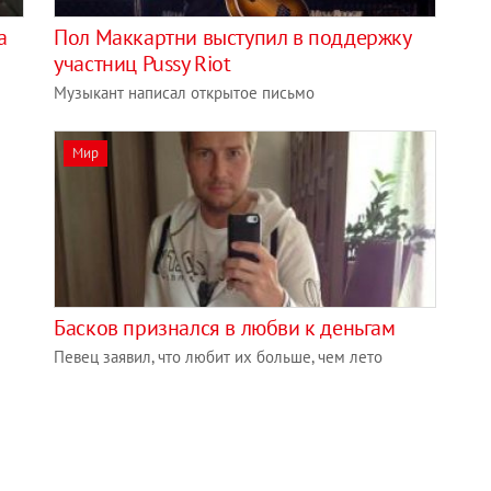
а
Пол Маккартни выступил в поддержку
участниц Pussy Riot
Музыкант написал открытое письмо
Мир
Басков признался в любви к деньгам
Певец заявил, что любит их больше, чем лето