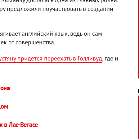
Михаилу досталась одна из главных ролей.
тру предложили поучаствовать в создании
ягивает английский язык, ведь он сам
лек от совершенства.
устяну придется переехать в Голливуд
, где и
сона
цом
х в Лас-Вегасе