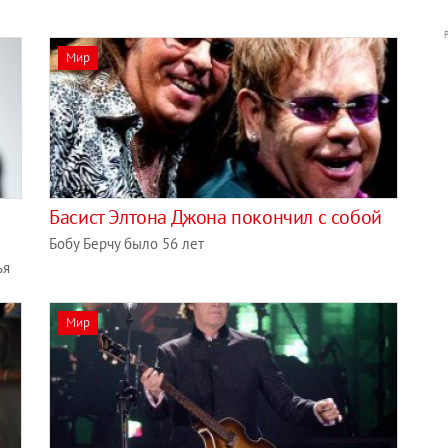
Мир
Басист Элтона Джона покончил с собой
Бобу Берчу было 56 лет
ья
Мир