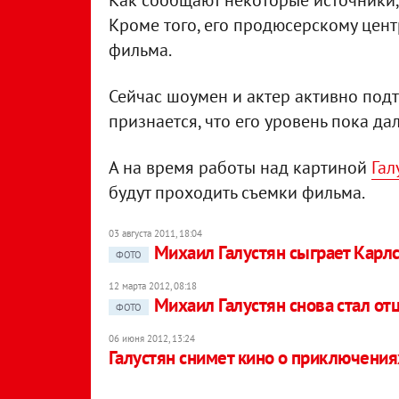
Как сообщают некоторые источники, 
Кроме того, его продюсерскому цен
фильма.
Сейчас шоумен и актер активно подт
признается, что его уровень пока да
А на время работы над картиной
Гал
будут проходить съемки фильма.
03 августа 2011, 18:04
Михаил Галустян сыграет Карл
ФОТО
12 марта 2012, 08:18
Михаил Галустян снова стал от
ФОТО
06 июня 2012, 13:24
Галустян снимет кино о приключения