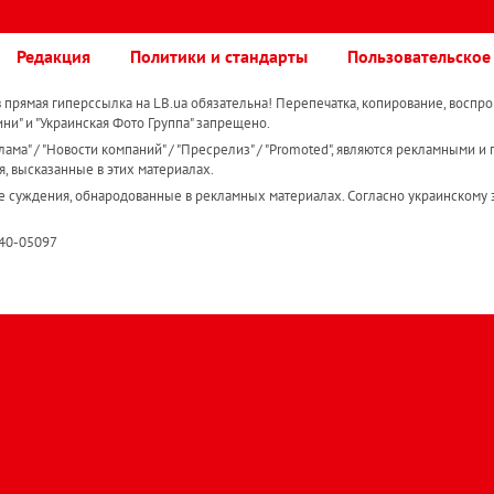
Редакция
Политики и стандарты
Пользовательское
прямая гиперссылка на LB.ua обязательна! Перепечатка, копирование, воспро
ини" и "Украинская Фото Группа" запрещено.
ама" / "Новости компаний" / "Пресрелиз" / "Promoted", являются рекламными и 
я, высказанные в этих материалах.
е суждения, обнародованные в рекламных материалах. Согласно украинскому з
R40-05097