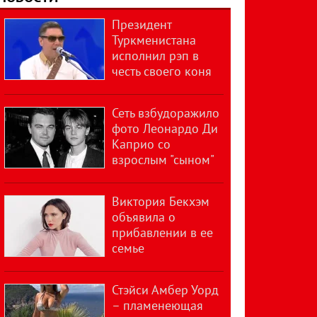
Президент
Туркменистана
исполнил рэп в
честь своего коня
Сеть взбудоражило
фото Леонардо Ди
Каприо со
взрослым "сыном"
Виктория Бекхэм
объявила о
прибавлении в ее
семье
Стэйси Амбер Уорд
– пламенеющая