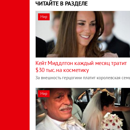
ЧИТАЙТЕ В РАЗДЕЛЕ
Мир
Кейт Миддлтон каждый месяц тратит
$30 тыс. на косметику
За внешность герцогини платит королевская сем
Мир