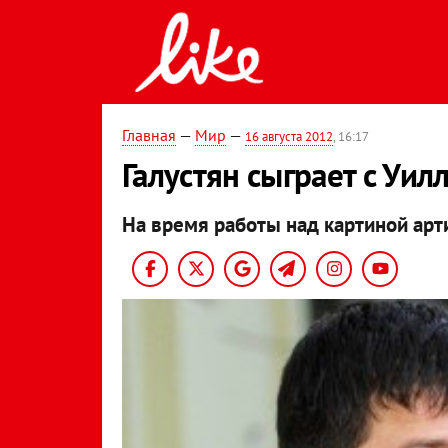
Главная
—
Мир
—
16 августа 2012
, 16:17
Галустян сыграет с Уи
На время работы над картиной арти