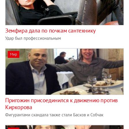
Земфира дала по почкам сантехнику
Удар был профессиональным
Мир
Пригожин присоединился к движению против
Киркорова
Фигурантами скандала также стали Басков и Собчак