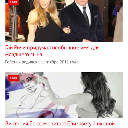
Мир
Гай Ричи придумал необычное имя для
младшего сына
Ребенок родился в сентябре 2011 года
Мир
Виктория Бекхэм считает Елизавету II иконой