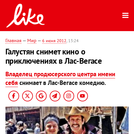
Главная
—
Мир
—
6 июня 2012
, 13:24
Галустян снимет кино о
приключениях в Лас-Вегасе
Владелец продюсерского центра имени
себя
снимает в Лас-Вегасе комедию.