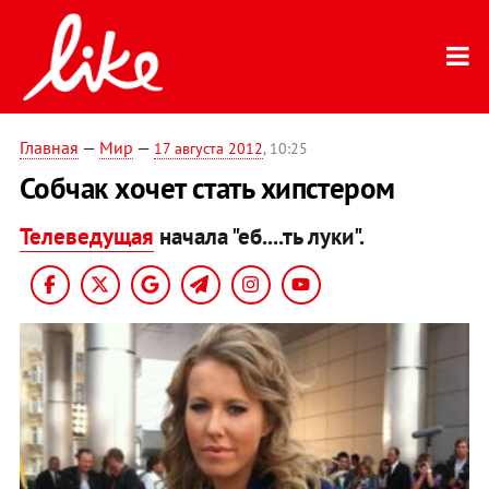
Главная
—
Мир
—
17 августа 2012
, 10:25
Собчак хочет стать хипстером
Телеведущая
начала "еб....ть луки".