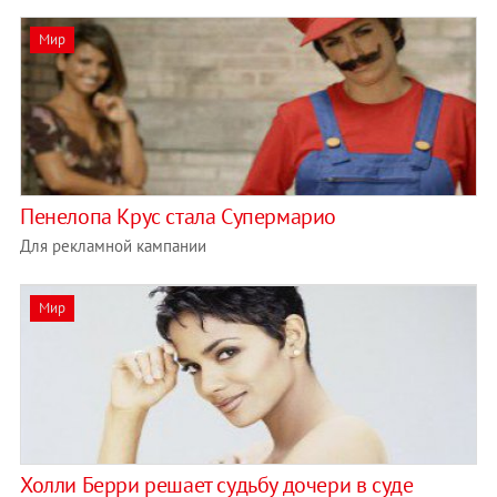
Мир
Пенелопа Крус стала Супермарио
Для рекламной кампании
Мир
Холли Берри решает судьбу дочери в суде