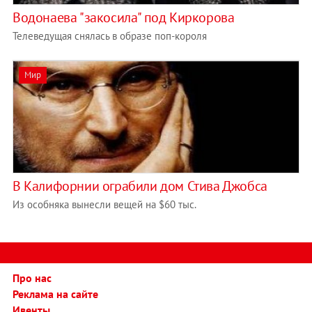
Водонаева "закосила" под Киркорова
Телеведущая снялась в образе поп-короля
Мир
В Калифорнии ограбили дом Стива Джобса
Из особняка вынесли вещей на $60 тыс.
Про нас
Реклама на сайте
Ивенты