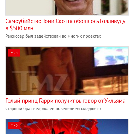
Самоубийство Тони Скотта обошлось Голливуду
в $500 млн
Режиссер был задействован во многих проектах
Мир
Голый принц Гарри получит выговор от Уильяма
Старший брат недоволен поведением младшего
Мир