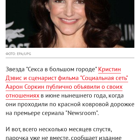
ФОТО: EPA/UPG
Звезда "Секса в большом городе"
Кристин
Дэвис и сценарист фильма "Социальная сеть"
Аарон Соркин публично объявили о своих
отношениях
в июне нынешнего года, когда
они проходили по красной ковровой дорожке
на премьере сериала "Newsroom".
И вот, всего несколько месяцев спустя,
парочка уже не вместе, сообщает издание