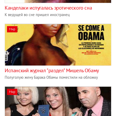
Канделаки испугалась эротического сна
К ведущей во сне пришел иностранец
Мир
Испанский журнал "раздел" Мишель Обаму
Полуголую жену Барака Обамы поместили на обложку
Мир