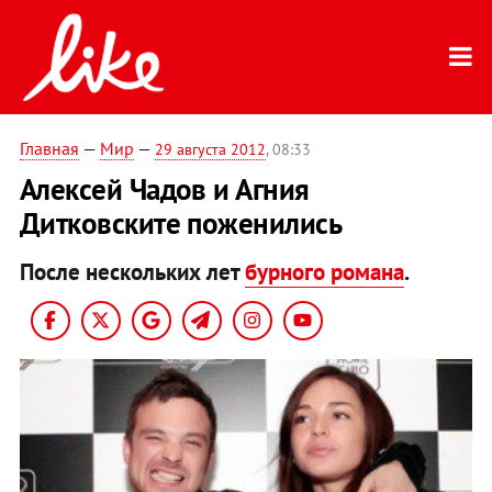
Главная
—
Мир
—
29 августа 2012
, 08:33
Алексей Чадов и Агния
Дитковските поженились
После нескольких лет
бурного романа
.