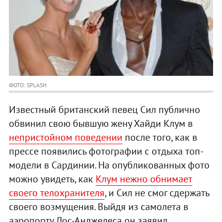
ФОТО: SPLASH
Известный британский певец Сил публично
обвинил свою бывшую жену Хайди Клум в
непристойном поведении
после того, как в
прессе появились фотографии с отдыха топ-
модели в Сардинии. На опубликованных фото
можно увидеть, как
Клум нежно обнимает
своего телохранителя
, и Сил не смог сдержать
своего возмущения. Выйдя из самолета в
аэропорту Лос-Анджелеса он заявил