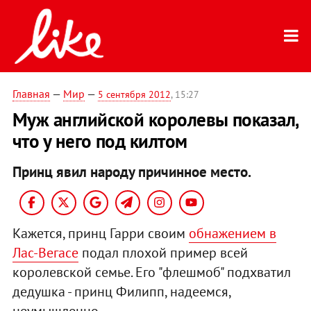
Главная
—
Мир
—
5 сентября 2012
, 15:27
Муж английской королевы показал,
что у него под килтом
Принц явил народу причинное место.
Кажется, принц Гарри своим
обнажением в
Лас-Вегасе
подал плохой пример всей
королевской семье. Его "флешмоб" подхватил
дедушка - принц Филипп, надеемся,
неумышленно.