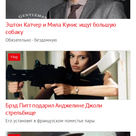
Эштон Катчер и Мила Кунис ищут большую
собаку
Обязательно - бездомную
Мир
Брэд Питт подарил Анджелине Джоли
стрельбище
Его установят в французском поместье пары