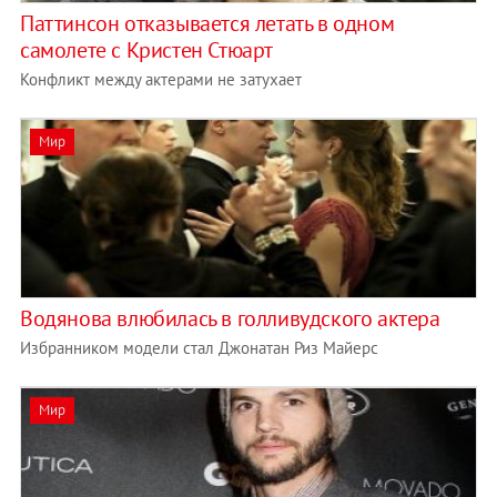
Паттинсон отказывается летать в одном
самолете с Кристен Стюарт
Конфликт между актерами не затухает
Мир
Водянова влюбилась в голливудского актера
Избранником модели стал Джонатан Риз Майерс
Мир