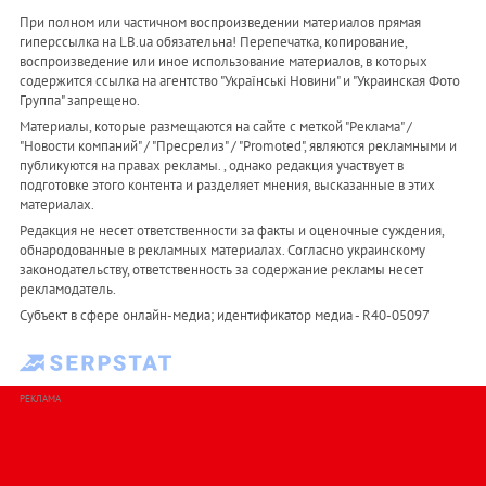
При полном или частичном воспроизведении материалов прямая
гиперссылка на LB.ua обязательна! Перепечатка, копирование,
воспроизведение или иное использование материалов, в которых
содержится ссылка на агентство "Українськi Новини" и "Украинская Фото
Группа" запрещено.
Материалы, которые размещаются на сайте с меткой "Реклама" /
"Новости компаний" / "Пресрелиз" / "Promoted", являются рекламными и
публикуются на правах рекламы. , однако редакция участвует в
подготовке этого контента и разделяет мнения, высказанные в этих
материалах.
Редакция не несет ответственности за факты и оценочные суждения,
обнародованные в рекламных материалах. Согласно украинскому
законодательству, ответственность за содержание рекламы несет
рекламодатель.
Субъект в сфере онлайн-медиа; идентификатор медиа - R40-05097
РЕКЛАМА