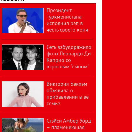
Президент
Туркменистана
исполнил рэп в
честь своего коня
Сеть взбудоражило
фото Леонардо Ди
Каприо со
взрослым "сыном"
Виктория Бекхэм
объявила о
прибавлении в ее
семье
Стэйси Амбер Уорд
– пламенеющая