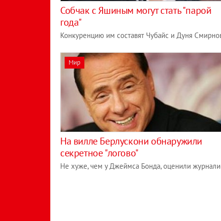
Собчак с Яшиным могут стать "парой
года"
Конкуренцию им составят Чубайс и Дуня Смирно
Мир
На вилле Берлускони обнаружили
секретное "логово"
Не хуже, чем у Джеймса Бонда, оценили журнал