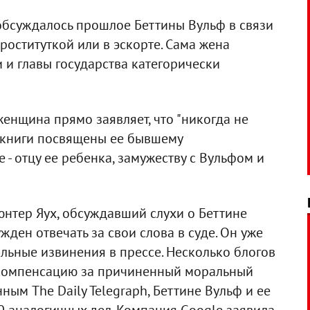
обсуждалось прошлое Беттины Вульф в связи
проституткой или в эскорте. Сама жена
и главы государства категорически
енщина прямо заявляет, что "никогда не
ы книги посвящены ее бывшему
- отцу ее ребенка, замужеству с Вульфом и
нтер Яух, обсуждавший слухи о Беттине
жден отвечать за свои слова в суде. Он уже
ьные извинения в прессе. Несколько блогов
компенсацию за причиненный моральный
ным The Daily Telegraph, Беттине Вульф и ее