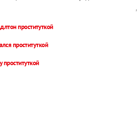
длтон проституткой
лся проституткой
у проституткой