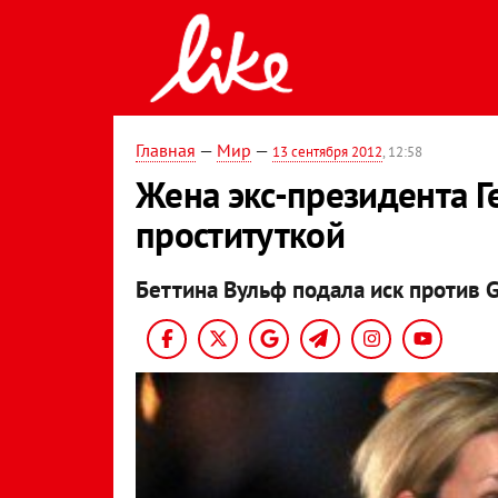
Главная
—
Мир
—
13 сентября 2012
, 12:58
Жена экс-президента Г
проституткой
Беттина Вульф подала иск против G