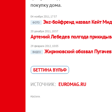
покупку дома.
04 ноября 2011, 17:57
Экс-бойфренд назвал Кейт Мид
ФОТО
20 декабря 2011, 10:57
Артемий Лебедев полгода прикидыва
29 февраля 2012, 10:05
Жириновский обозвал Пугачев
ВИДЕО
БЕТТИНА ВУЛЬФ
ИСТОЧНИК:
EUROMAG.RU
РЕКЛАМА