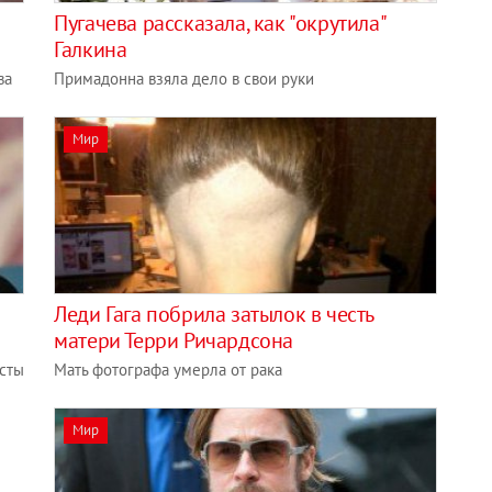
Пугачева рассказала, как "окрутила"
Галкина
ва
Примадонна взяла дело в свои руки
Мир
Леди Гага побрила затылок в честь
матери Терри Ричардсона
исты
Мать фотографа умерла от рака
Мир