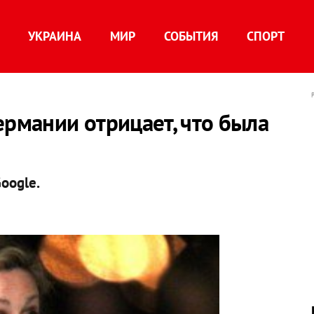
УКРАИНА
МИР
СОБЫТИЯ
СПОРТ
ермании отрицает, что была
oogle.