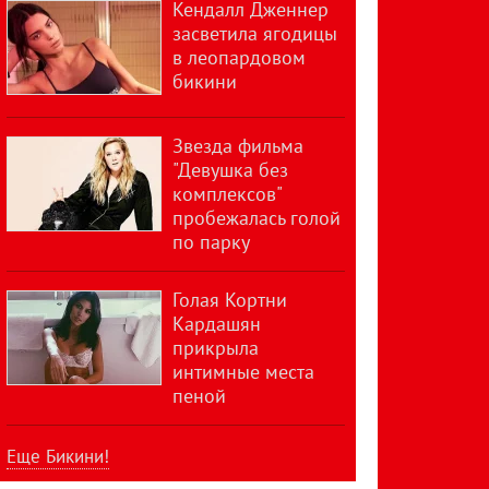
Кендалл Дженнер
засветила ягодицы
в леопардовом
бикини
Звезда фильма
"Девушка без
комплексов"
пробежалась голой
по парку
Голая Кортни
Кардашян
прикрыла
интимные места
пеной
Еще Бикини!