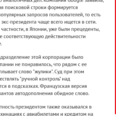
0 аналогичных дел. Компания Google заявила,
ия поисковой строки формируется
опулярных запросов пользователей, то есть
экс-президента чаще всего ищется в сети.
в частности, в Японии, уже были прецеденты,
не соответствующую действительности
.
одразделение этой корпорации было
ании не понравилось, что рядом с ее
лывает слово "жулики". Суд при этом
ествлять "ручной контроль" над
ся в подсказках. Французская версия
иантов автодополнения обидное слово.
тность президентом также оказывался в
ахинациях с авиабилетами и кредитом на