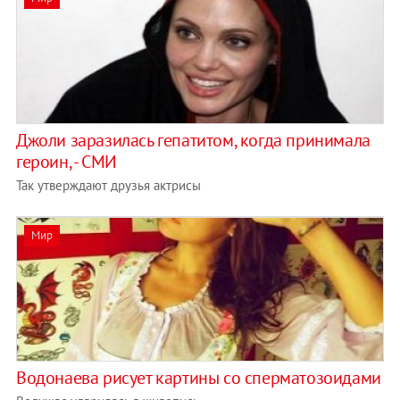
Джоли заразилась гепатитом, когда принимала
героин, - СМИ
Так утверждают друзья актрисы
Мир
Водонаева рисует картины со сперматозоидами