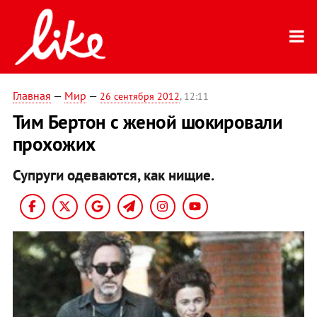
Главная
—
Мир
—
26 сентября 2012
, 12:11
Тим Бертон с женой шокировали
прохожих
Супруги одеваются, как нищие.