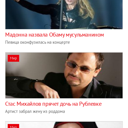
Мадонна назвала Обаму мусульманином
Певица оконфузилась на концерте
Мир
Стас Михайлов прячет дочь на Рублевке
Артист забрал жену из роддома
Мир