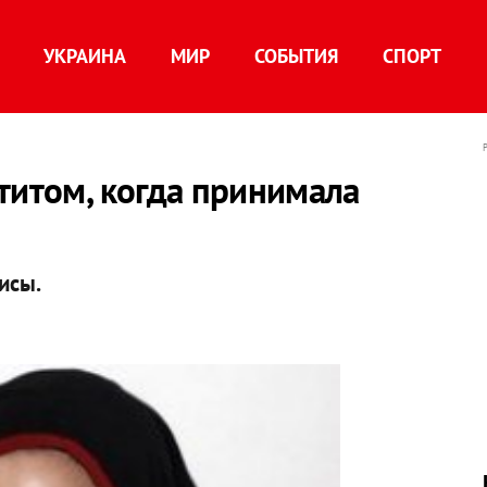
УКРАИНА
МИР
СОБЫТИЯ
СПОРТ
титом, когда принимала
исы.