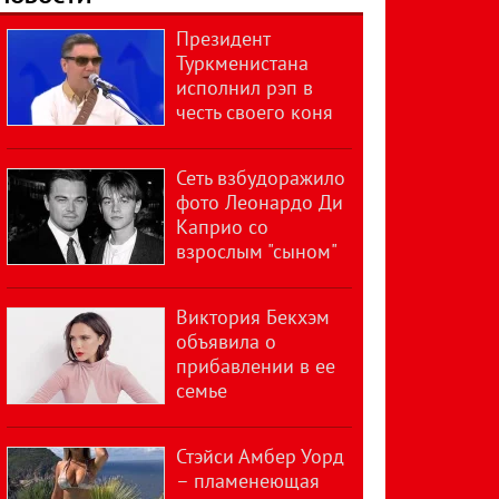
Президент
Туркменистана
исполнил рэп в
честь своего коня
Сеть взбудоражило
фото Леонардо Ди
Каприо со
взрослым "сыном"
Виктория Бекхэм
объявила о
прибавлении в ее
семье
Стэйси Амбер Уорд
– пламенеющая