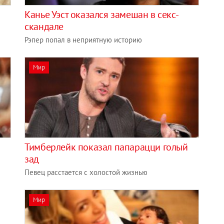
Канье Уэст оказался замешан в секс-
скандале
Рэпер попал в неприятную историю
Мир
Тимберлейк показал папарацци голый
зад
Певец расстается с холостой жизнью
Мир