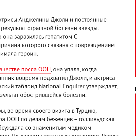
актрисы Анджелины Джоли и постоянные
результат страшной болезни звезды.
о она заразилась гепатитом С
 причина которого связана с повреждением
нимала героин.
качестве посла ООН
, она упала, когда
анник вовремя подхватил Джоли, и актриса
ский таблоид National Enquirer утверждает,
езультат обострившейся болезни.
, во время своего визита в Турцию,
ра ООН по делам беженцев – голливудская
обсуждала со знаменитым медиком