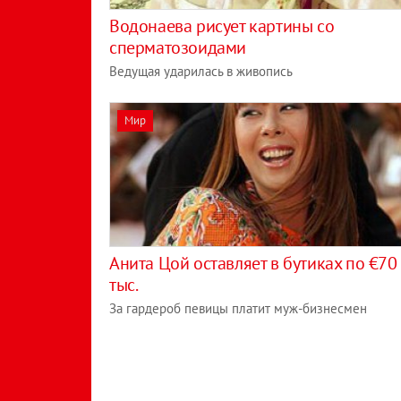
Водонаева рисует картины со
сперматозоидами
Ведущая ударилась в живопись
Мир
Анита Цой оставляет в бутиках по €70
тыс.
За гардероб певицы платит муж-бизнесмен