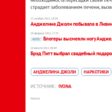
необходимость пересадки своей печ
страдает заболеванием печени, выз
12 октября 2011, 18:38
Анджелина Джоли побывала в Ливи
28 февраля 2012, 17:23
Блогеры высмеяли ногу Андж
ФОТО
10 августа 2012, 08:49
Брэд Питт выбрал свадебный подар
АНДЖЕЛИНА ДЖОЛИ
НАРКОТИКИ
ИСТОЧНИК:
IVONA
РЕКЛАМА