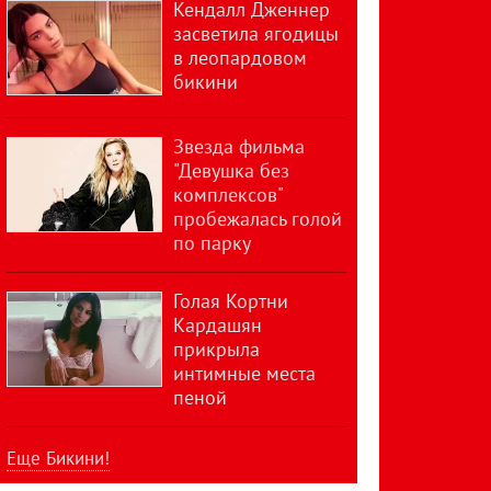
Кендалл Дженнер
засветила ягодицы
в леопардовом
бикини
Звезда фильма
"Девушка без
комплексов"
пробежалась голой
по парку
Голая Кортни
Кардашян
прикрыла
интимные места
пеной
Еще Бикини!