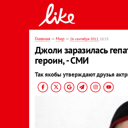
Главная
—
Мир
—
26 сентября 2012
, 10:53
Джоли заразилась гепа
героин, - СМИ
Так якобы утверждают друзья актр