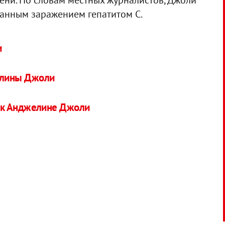
ени. По словам местных журналистов, Джоли
ванным заражением гепатитом С.
и
елины Джоли
ок Анджелине Джоли