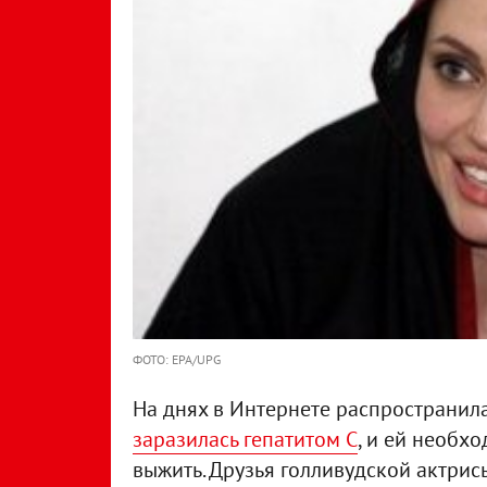
ФОТО: EPA/UPG
На днях в Интернете распространила
заразилась гепатитом С
, и ей необх
выжить. Друзья голливудской актрисы