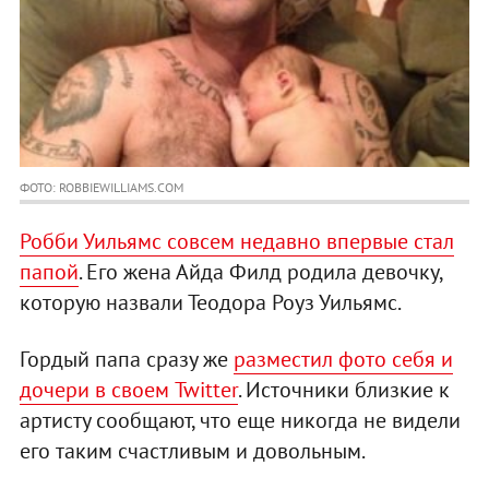
ФОТО: ROBBIEWILLIAMS.COM
Робби Уильямс совсем недавно впервые стал
папой
. Его жена Айда Филд родила девочку,
которую назвали Теодора Роуз Уильямс.
Гордый папа сразу же
разместил фото себя и
дочери в своем Twitter
. Источники близкие к
артисту сообщают, что еще никогда не видели
его таким счастливым и довольным.