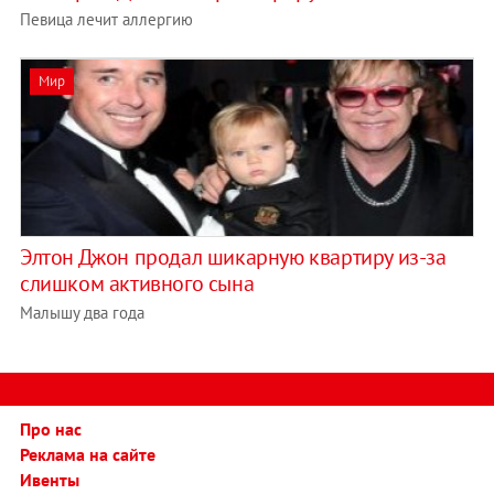
Певица лечит аллергию
Мир
Элтон Джон продал шикарную квартиру из-за
слишком активного сына
Малышу два года
Про нас
Реклама на сайте
Ивенты