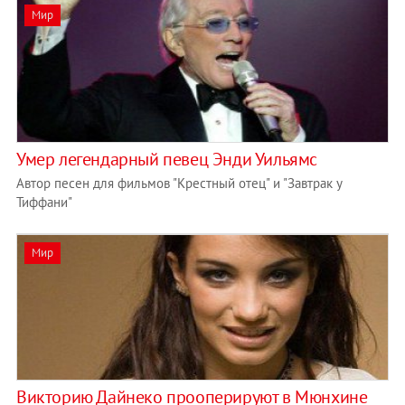
Мир
Умер легендарный певец Энди Уильямс
Автор песен для фильмов "Крестный отец" и "Завтрак у
Тиффани"
Мир
Викторию Дайнеко прооперируют в Мюнхине