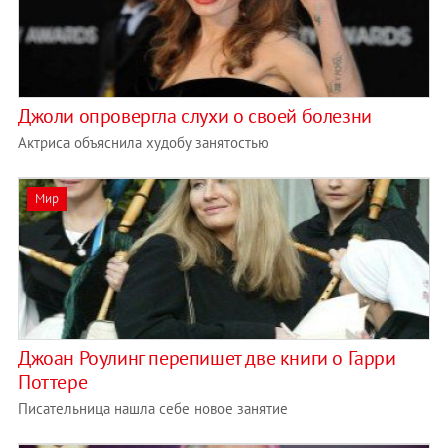
Джоли опровергла слухи о своей болезни
Актриса объяснила худобу занятостью
Мир
Джоан Роулинг перепишет две книги о Гарри
Поттере
Писательница нашла себе новое занятие