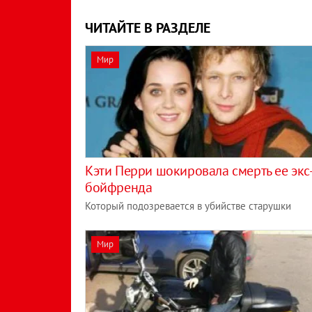
ЧИТАЙТЕ В РАЗДЕЛЕ
Мир
Кэти Перри шокировала смерть ее экс
бойфренда
Который подозревается в убийстве старушки
Мир