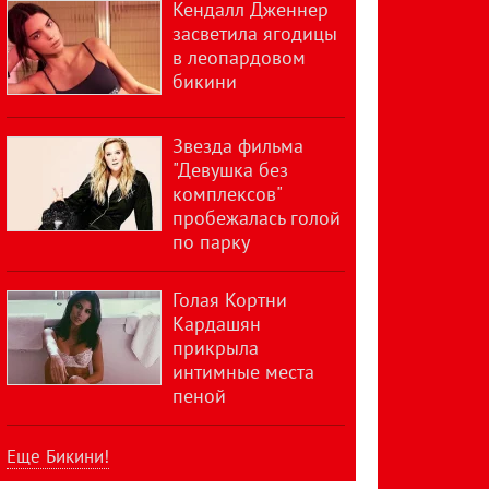
Кендалл Дженнер
засветила ягодицы
в леопардовом
бикини
Звезда фильма
"Девушка без
комплексов"
пробежалась голой
по парку
Голая Кортни
Кардашян
прикрыла
интимные места
пеной
Еще Бикини!