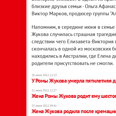
близкие друзья семьи - Ольга Афанас
Виктор Марков, продюсер группы "Ал
Напомним, в середине июня в семье
Жукова случилась страшная трагедия
следствии чего Елизавета-Виктория 
скончалась в одной из московских бо
находились в Австралии, где Елена 
родители присутствовать не смогли.
20 июня 2012, 11:13
У Ромы Жукова умерла пятилетняя д
21 июня 2012, 12:27
Жена Ромы Жукова родит ему шесто
25 июня 2012, 09:41
Жена Жукова родила после кремаци