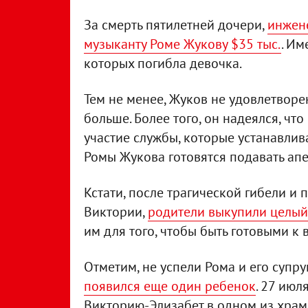
За смерть пятилетней дочери,
инжен
музыканту Роме Жукову $35 тыс.
. Им
которых погибла девочка.
Тем не менее, Жуков не удовлетворен
больше. Более того, он надеялся, чт
участие службы, которые устанавли
Ромы Жукова готовятся подавать апе
Кстати, после трагической гибели и
Виктории,
родители выкупили целый
им для того, чтобы быть готовыми к
Отметим, не успели Рома и его супру
появился еще один ребенок
. 27 ию
Викторию-Элизабет в одном из храм