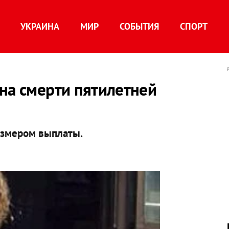
УКРАИНА
МИР
СОБЫТИЯ
СПОРТ
на смерти пятилетней
азмером выплаты.