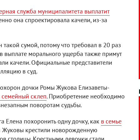
ерная служба муниципалитета выплатит
енно она спроектировала качели, из-за
 такой сумой, потому что требовал в 20 раз
о в выплате морального ущерба также примут
вали качели. Официальные представители
лляцию в суд.
 похорон дочки Ромы Жукова Елизаветы-
 семейный склеп
. Приобретение необходимо
 внезапным поворотам судьбы.
га Елена похоронить одну дочку, как
в семье
ля Жуковы крестили новорожденную
ов столицы. Крестными девочки стали