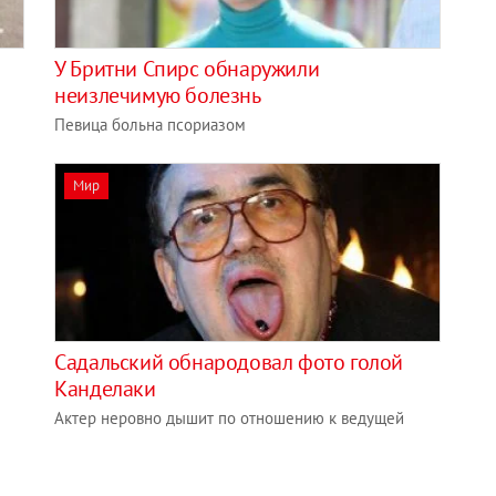
У Бритни Спирс обнаружили
неизлечимую болезнь
Певица больна псориазом
Мир
Садальский обнародовал фото голой
Канделаки
Актер неровно дышит по отношению к ведущей