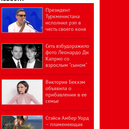
Президент
Туркменистана
исполнил рэп в
честь своего коня
Сеть взбудоражило
фото Леонардо Ди
Каприо со
взрослым "сыном"
Виктория Бекхэм
объявила о
прибавлении в ее
семье
Стэйси Амбер Уорд
– пламенеющая