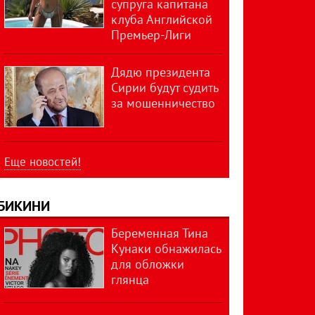
супруга капитана
клуба Английской
Премьер-Лиги
Дядю президента
Сирии будут судить
за мошенничество
Еще новостей!
БИКИНИ
Беременная Тина
Кунаки обнажилась
для обложки
глянца