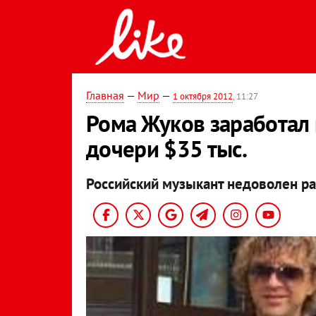
Главная
—
Мир
—
1 октября 2012
, 11:27
Рома Жуков заработал 
дочери $35 тыс.
Российский музыкант недоволен р