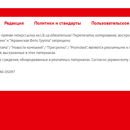
Редакция
Политики и стандарты
Пользовательское
прямая гиперссылка на LB.ua обязательна! Перепечатка, копирование, воспро
ини" и "Украинская Фото Группа" запрещено.
ама" / "Новости компаний" / "Пресрелиз" / "Promoted", являются рекламными и 
я, высказанные в этих материалах.
е суждения, обнародованные в рекламных материалах. Согласно украинскому з
R40-05097