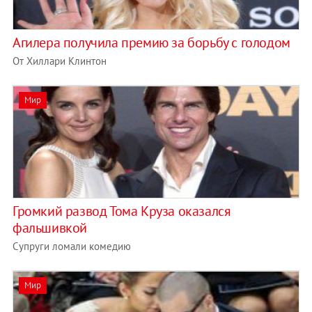
Агилера получила премию за борьбу с голодом
От Хиллари Клинтон
Мир
Громкий развод Тома Круза оказался
фальшивкой
Супруги ломали комедию
Мир