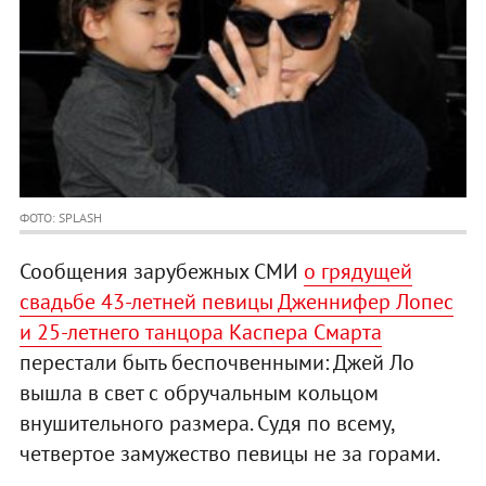
ФОТО: SPLASH
Сообщения зарубежных СМИ
о грядущей
свадьбе 43-летней певицы Дженнифер Лопес
и 25-летнего танцора Каспера Смарта
перестали быть беспочвенными: Джей Ло
вышла в свет с обручальным кольцом
внушительного размера. Судя по всему,
четвертое замужество певицы не за горами.