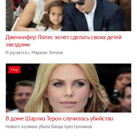
Дженнифер Лопес хочет сделать своих детей
звездами
И ругается с Марком Энтони
Мир
В доме Шарлиз Терон случилось убийство
Нового хозяина убила банда преступников