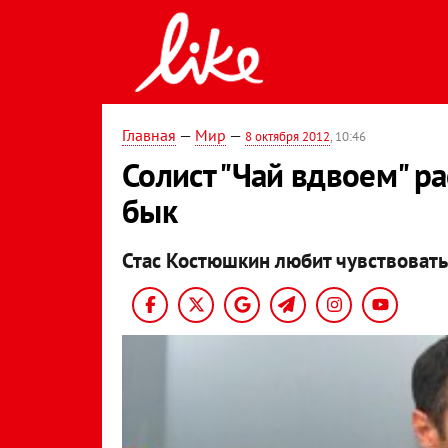
Главная
—
Мир
—
8 октября 2012
, 10:46
Солист "Чай вдвоем" ра
бык
Стас Костюшкин любит чувствовать