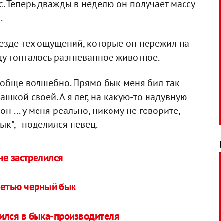
с. Теперь дважды в неделю он получает массу
.
везде тех ощущений, которые он пережил на
цу топталось разгневанное животное.
вообще волшебно. Прямо бык меня бил так
ашкой своей. А я лег, на какую-то надувную
 он ... у меня реально, никому не говорите,
к", - поделился певец.
не застрелился
летью черный бык
ился в быка-производителя