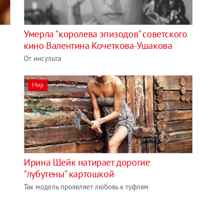
Умерла "королева эпизодов" советского
кино Валентина Кочеткова-Ушакова
От инсульта
Мир
Ирина Шейк натирает дорогие
"лубутены" картошкой
Так модель проявляет любовь к туфлям