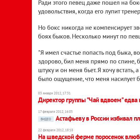
Ради этого певец даже пошел на бок
удовольствия, когда его лупит тренер
Но бокс никогда не компенсирует з
боях быков. Несколько минут по пев
"Я имел счастье попасть под быка, 
здорово, бил меня прямо по спине, б
штуку и он меня бьет. Я хочу встать, а
было ощущение, что меня насилует бы
03 января 2012, 17:31
Директор группы "Чай вдвоем" едва 
17 февраля 2012, 16:05
Астафьеву в России избивал п
ВИДЕО
22 февраля 2012, 18:18
На шведской ферме поросенок влюб