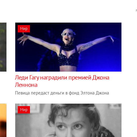
Мир
Леди Гагу наградили премией Джона
Леннона
Певица передаст деньги в фонд Элтона Джона
Мир