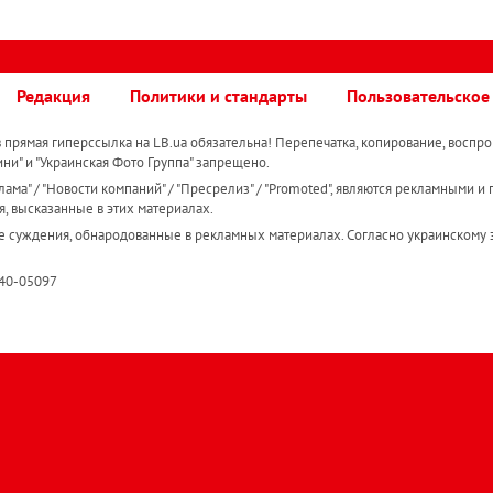
Редакция
Политики и стандарты
Пользовательское
прямая гиперссылка на LB.ua обязательна! Перепечатка, копирование, воспро
ини" и "Украинская Фото Группа" запрещено.
ама" / "Новости компаний" / "Пресрелиз" / "Promoted", являются рекламными и 
я, высказанные в этих материалах.
е суждения, обнародованные в рекламных материалах. Согласно украинскому з
R40-05097