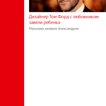
Дизайнер Том Форд с любовником
завели ребенка
Мальчика назвали Александром