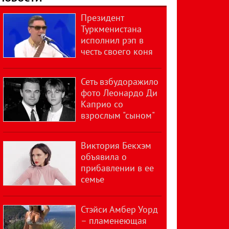
Президент
Туркменистана
исполнил рэп в
честь своего коня
Сеть взбудоражило
фото Леонардо Ди
Каприо со
взрослым "сыном"
Виктория Бекхэм
объявила о
прибавлении в ее
семье
Стэйси Амбер Уорд
– пламенеющая