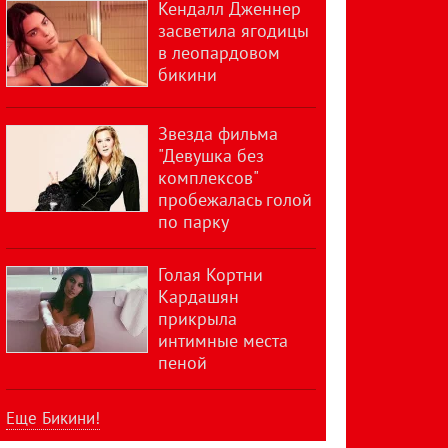
Кендалл Дженнер
засветила ягодицы
в леопардовом
бикини
Звезда фильма
"Девушка без
комплексов"
пробежалась голой
по парку
Голая Кортни
Кардашян
прикрыла
интимные места
пеной
Еще Бикини!