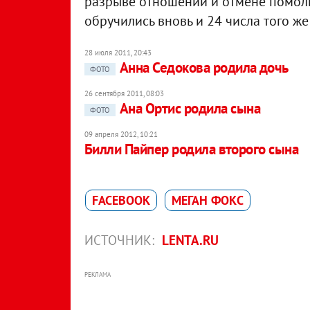
разрыве отношений и отмене помолв
обручились вновь и 24 числа того ж
28 июля 2011, 20:43
Анна Седокова родила дочь
ФОТО
26 сентября 2011, 08:03
Ана Ортис родила сына
ФОТО
09 апреля 2012, 10:21
Билли Пайпер родила второго сына
FACEBOOK
МЕГАН ФОКС
ИСТОЧНИК:
LENTA.RU
РЕКЛАМА