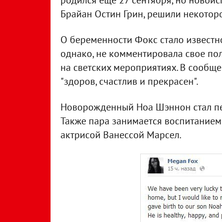
родился еще 27 сентября, но новоисп
Брайан Остин Грин, решили некотор
О беременности Фокс стало известно 
однако, не комментировала свое по
на светских мероприятиях. В сообщ
"здоров, счастлив и прекрасен".
Новорожденный Ноа Шэннон стал пе
Также пара занимается воспитанием
актрисой Ванессой Марсел.