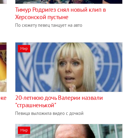
Тимур Родригез снял новый клип в
Херсонской пустыне
По сюжету певец танцует на авто
Мир
бке
20-летнюю дочь Валерии назвали
"страшненькой"
Певица выложила видео с дочкой
Мир