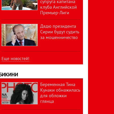
супруга капитана
клуба Английской
Премьер-Лиги
Дядю президента
Сирии будут судить
за мошенничество
Еще новостей!
БИКИНИ
Беременная Тина
Кунаки обнажилась
для обложки
глянца