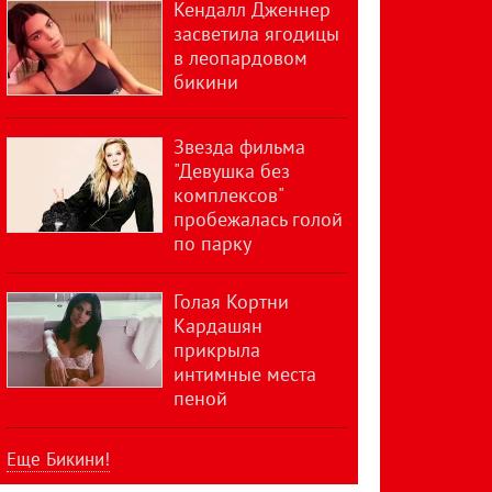
Кендалл Дженнер
засветила ягодицы
в леопардовом
бикини
Звезда фильма
"Девушка без
комплексов"
пробежалась голой
по парку
Голая Кортни
Кардашян
прикрыла
интимные места
пеной
Еще Бикини!