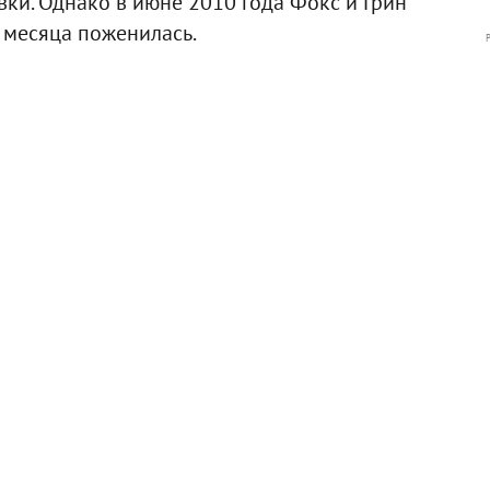
ки. Однако в июне 2010 года Фокс и Грин
е месяца поженилась.