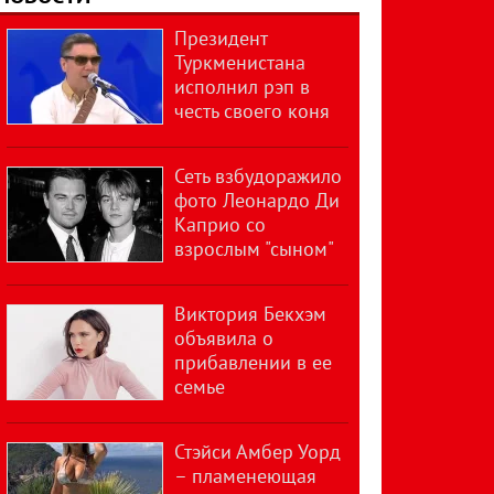
Президент
Туркменистана
исполнил рэп в
честь своего коня
Сеть взбудоражило
фото Леонардо Ди
Каприо со
взрослым "сыном"
Виктория Бекхэм
объявила о
прибавлении в ее
семье
Стэйси Амбер Уорд
– пламенеющая