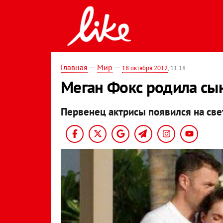
Главная
—
Мир
—
18 октября 2012
, 11:18
Меган Фокс родила сы
Первенец актрисы появился на свет