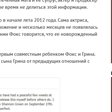
еченная мать и ее супруг, актер и продюсер
ое время не делиться этой информации.
в начале лета 2012 года. Сама актриса,
ложение и несколько месяцев не появлялась
ении Фокс говорится, что ее новорожденный
рвым совместным ребенком Фокс и Грина.
 сына Грина от предыдущих отношений с