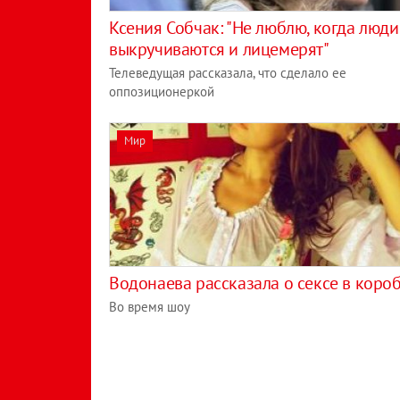
Ксения Собчак: "Не люблю, когда люди
выкручиваются и лицемерят"
Телеведущая рассказала, что сделало ее
оппозиционеркой
Мир
Водонаева рассказала о сексе в коро
Во время шоу