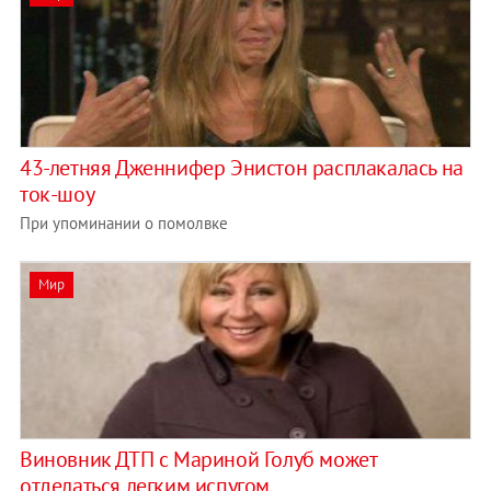
43-летняя Дженнифер Энистон расплакалась на
ток-шоу
При упоминании о помолвке
Мир
Виновник ДТП с Мариной Голуб может
отделаться легким испугом