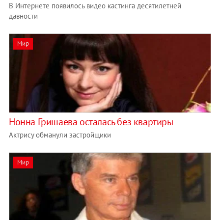
В Интернете появилось видео кастинга десятилетней
давности
Мир
Нонна Гришаева осталась без квартиры
Актрису обманули застройщики
Мир