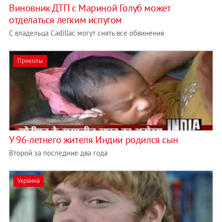
Виновник ДТП с Мариной Голуб может
отделаться легким испугом
С владельца Cadillac могут снять все обвинения
Приколы
У 96-летнего жителя Индии родился сын
Второй за последние два года
Украина