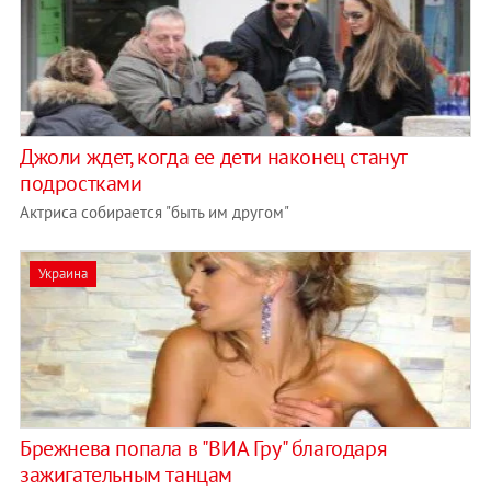
Джоли ждет, когда ее дети наконец станут
подростками
Актриса собирается "быть им другом"
Украина
Брежнева попала в "ВИА Гру" благодаря
зажигательным танцам