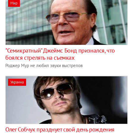
Мир
"Семикратный" Джеймс Бонд признался, что
боялся стрелять на съемках
Роджер Мур не любил звуки выстрелов
Украина
Олег Собчук празднует свой день рождения