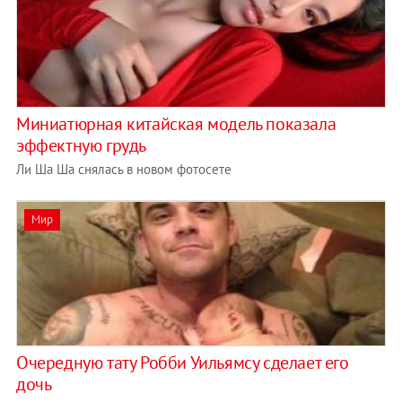
Миниатюрная китайская модель показала
эффектную грудь
Ли Ша Ша снялась в новом фотосете
Мир
Очередную тату Робби Уильямсу сделает его
дочь