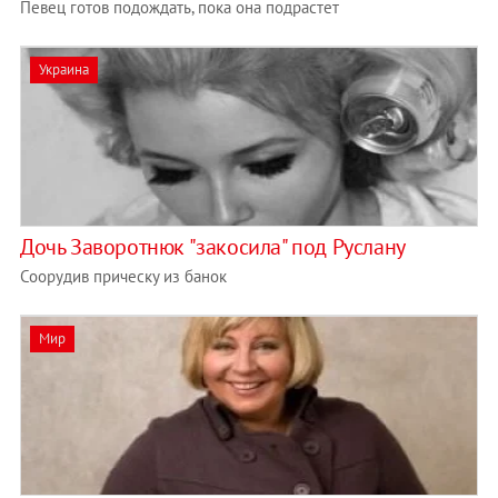
Певец готов подождать, пока она подрастет
Украина
Дочь Заворотнюк "закосила" под Руслану
Соорудив прическу из банок
Мир