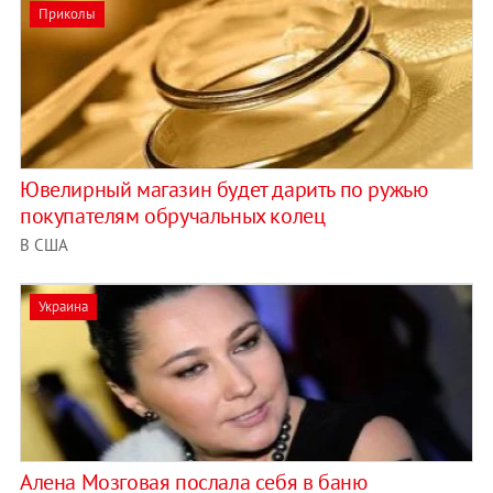
Приколы
Ювелирный магазин будет дарить по ружью
покупателям обручальных колец
В США
Украина
Алена Мозговая послала себя в баню