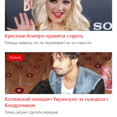
Кристине Агилере нравится стареть
Певица заявила, что не переживает из-за старости
Украина
Козловский покидает Украину из-за скандала с
Кондратюком
Певец решил сделать перерыв