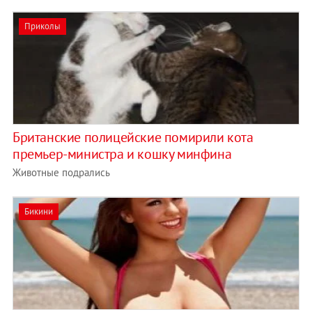
Приколы
Британские полицейские помирили кота
премьер-министра и кошку минфина
Животные подрались
Бикини