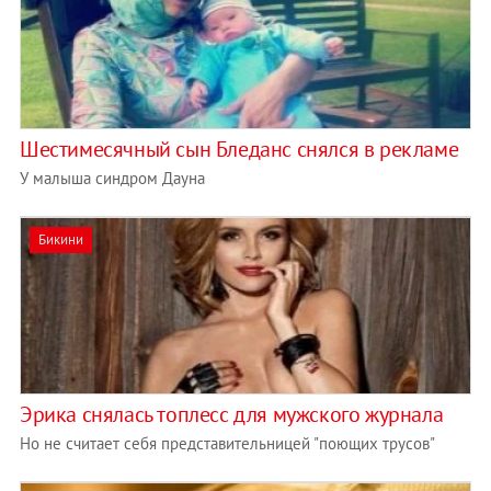
Шестимесячный сын Бледанс снялся в рекламе
У малыша синдром Дауна
Бикини
Эрика снялась топлесс для мужского журнала
Но не считает себя представительницей "поющих трусов"