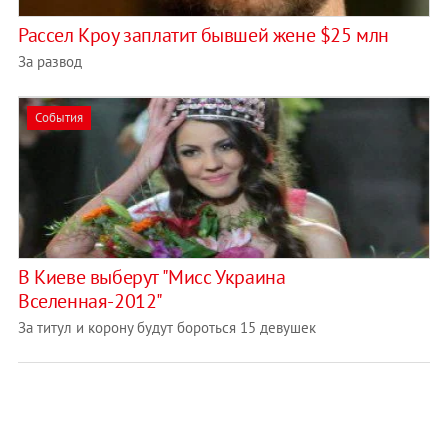
Рассел Кроу заплатит бывшей жене $25 млн
За развод
События
В Киеве выберут "Мисс Украина
Вселенная-2012"
За титул и корону будут бороться 15 девушек