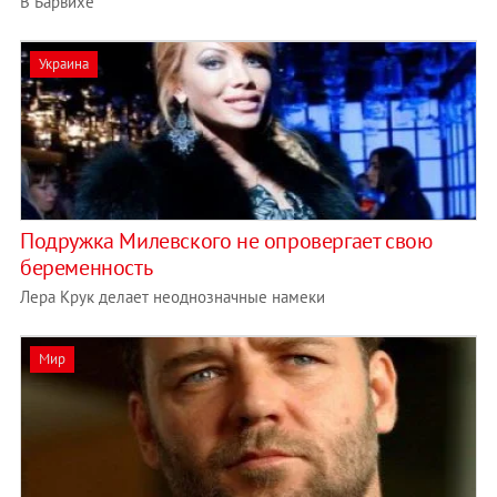
В Барвихе
Украина
Подружка Милевского не опровергает свою
беременность
Лера Крук делает неоднозначные намеки
Мир