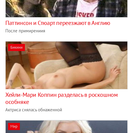
Паттинсон и Стюарт переезжают в Англию
После примирениия
Бикини
Хейли-Мари Коппин разделась в роскошном
особняке
Актриса снялась обнаженной
Мир