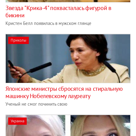
Звезда "Крика-4" похвасталась фигурой в
бикини
Кристен Белл появилась в мужском глянце
Приколы
Японские министры сбросятся на стиральную
машинку Нобелевскому лауреату
Ученый не смог починить свою
Украина