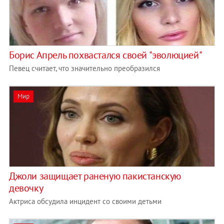
Борис Апрель похвастался своей "эволюцией"
Певец считает, что значительно преобразился
Мир
Джоли защищает раненую пакистанскую
девочку
Актриса обсудила инцидент со своими детьми