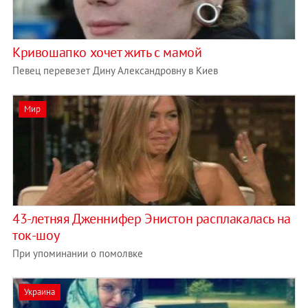
Кривошапко хочет жить с мамой
Певец перевезет Дину Александровну в Киев
Мир
43-летняя Дженнифер Энистон расплакалась на
ток-шоу
При упоминании о помолвке
Украина