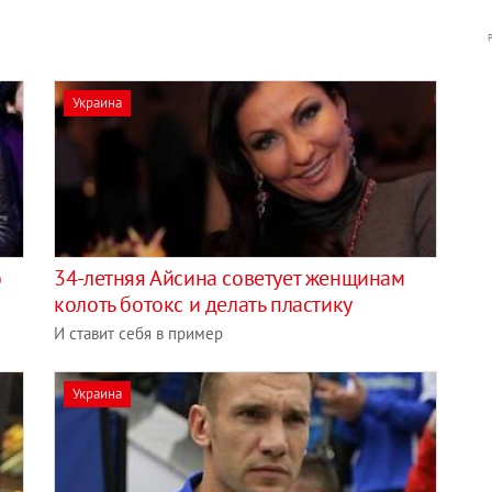
Украина
о
34-летняя Айсина советует женщинам
колоть ботокс и делать пластику
И ставит себя в пример
Украина