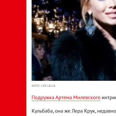
ФОТО: LIKE.LB.UA
Подружка Артема Милевского
интриг
Кульбаба, она же Лера Крук, недавн