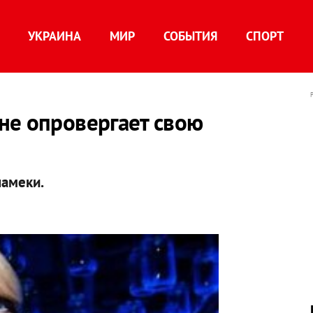
УКРАИНА
МИР
СОБЫТИЯ
СПОРТ
не опровергает свою
намеки.