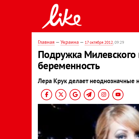
Главная
—
Украина
—
17 октября 2012
, 09:29
Подружка Милевского 
беременность
Лера Крук делает неоднозначные 