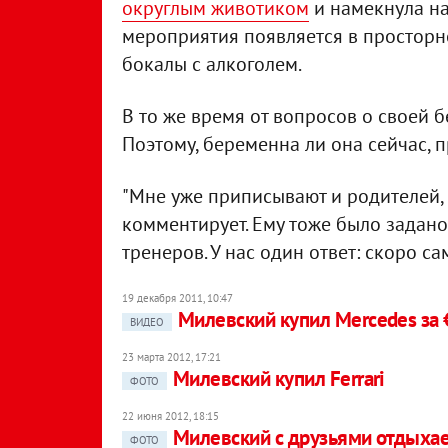
округлым животиком
и намекнула на
мероприятия появляется в просторно
бокалы с алкоголем.
В то же время от вопросов о своей 
Поэтому, беременна ли она сейчас, 
"Мне уже приписывают и родителей, и
комментирует. Ему тоже было задано 
тренеров. У нас один ответ: скоро сам
19 декабря 2011, 10:47
Милевский купил Mercedes за 
ВИДЕО
23 марта 2012, 17:21
Милевский купил Ferrari
ФОТО
22 июня 2012, 18:15
Милевский с друзьями отдыхае
ФОТО