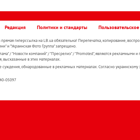
Редакция
Политики и стандарты
Пользовательское
прямая гиперссылка на LB.ua обязательна! Перепечатка, копирование, воспро
ини" и "Украинская Фото Группа" запрещено.
ама" / "Новости компаний" / "Пресрелиз" / "Promoted", являются рекламными и 
я, высказанные в этих материалах.
е суждения, обнародованные в рекламных материалах. Согласно украинскому з
R40-05097