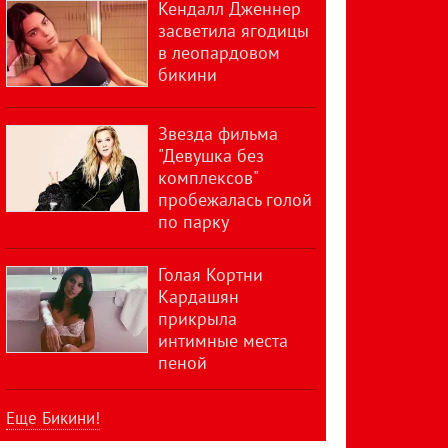
Кендалл Дженнер
засветила ягодицы
в леопардовом
бикини
Звезда фильма
"Девушка без
комплексов"
пробежалась голой
по парку
Голая Кортни
Кардашян
прикрыла
интимные места
пеной
Еще Бикини!