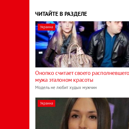
ЧИТАЙТЕ В РАЗДЕЛЕ
Украина
Онопко считает своего располневшег
мужа эталоном красоты
Модель не любит худых мужчин
Украина