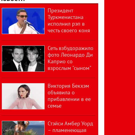
Президент
Туркменистана
исполнил рэп в
честь своего коня
Сеть взбудоражило
фото Леонардо Ди
Каприо со
взрослым "сыном"
Виктория Бекхэм
объявила о
прибавлении в ее
семье
Стэйси Амбер Уорд
– пламенеющая