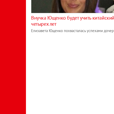
Внучка Ющенко будет учить китайский
четырех лет
Елизавета Ющенко похвасталась успехами дочер