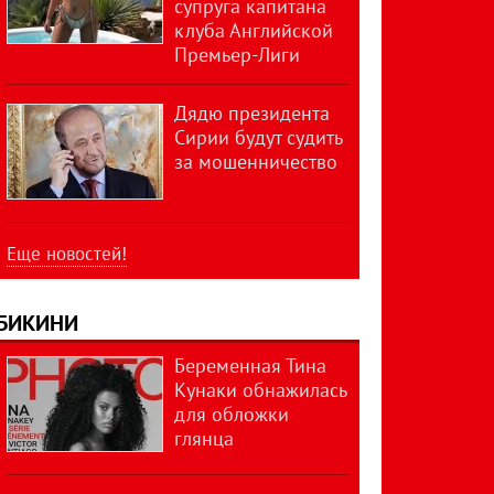
супруга капитана
клуба Английской
Премьер-Лиги
Дядю президента
Сирии будут судить
за мошенничество
Еще новостей!
БИКИНИ
Беременная Тина
Кунаки обнажилась
для обложки
глянца