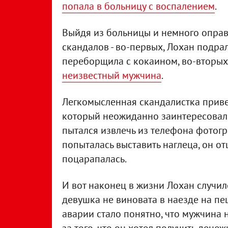
попала в больницу с воспалением
.
Выйдя из больницы и немного оправи
скандалов - во-первых, Лохан подра
переборщила с кокаином, во-вторых
неизвестный мужчина
.
Легкомысленная скандалистка приве
который неожиданно заинтересовалс
пытался извлечь из телефона фотогр
попыталась выставить наглеца, он от
поцарапалась.
И вот наконец в жизни Лохан случило
девушка не виновата в наезде на пе
аварии стало понятно, что мужчина н