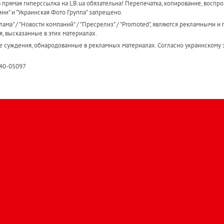
прямая гиперссылка на LB.ua обязательна! Перепечатка, копирование, воспро
ини" и "Украинская Фото Группа" запрещено.
ама" / "Новости компаний" / "Пресрелиз" / "Promoted", являются рекламными и 
я, высказанные в этих материалах.
е суждения, обнародованные в рекламных материалах. Согласно украинскому з
R40-05097