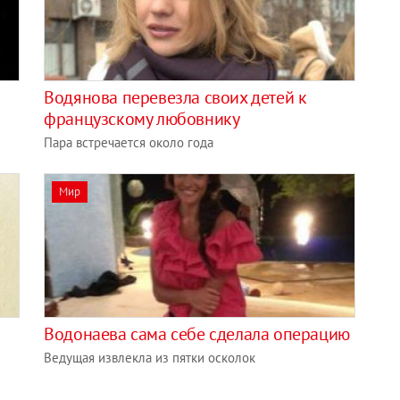
Водянова перевезла своих детей к
французскому любовнику
Пара встречается около года
Мир
Водонаева сама себе сделала операцию
Ведущая извлекла из пятки осколок