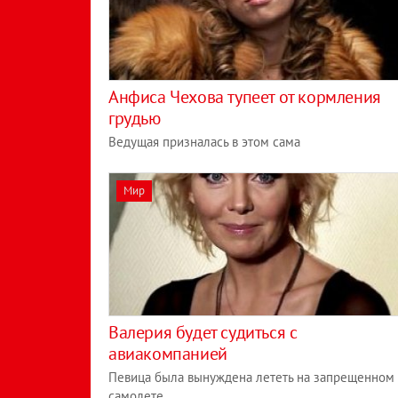
Анфиса Чехова тупеет от кормления
грудью
Ведущая призналась в этом сама
Мир
Валерия будет судиться с
авиакомпанией
Певица была вынуждена лететь на запрещенном
самолете