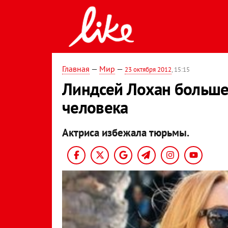
Главная
—
Мир
—
23 октября 2012
, 15:15
Линдсей Лохан больше 
человека
Актриса избежала тюрьмы.