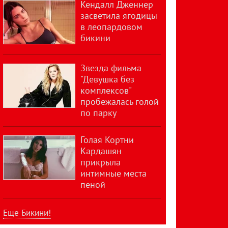
Кендалл Дженнер
засветила ягодицы
в леопардовом
бикини
Звезда фильма
"Девушка без
комплексов"
пробежалась голой
по парку
Голая Кортни
Кардашян
прикрыла
интимные места
пеной
Еще Бикини!