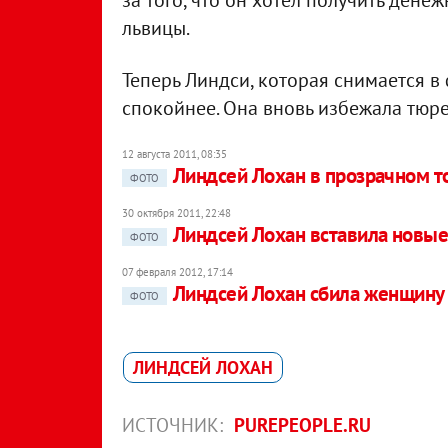
за того, что он хотел получить ден
львицы.
Теперь Линдси, которая снимается в 
спокойнее. Она вновь избежала тюре
12 августа 2011, 08:35
Линдсей Лохан в прозрачном то
ФОТО
30 октября 2011, 22:48
Линдсей Лохан вставила новые
ФОТО
07 февраля 2012, 17:14
Линдсей Лохан сбила женщину 
ФОТО
ЛИНДСЕЙ ЛОХАН
ИСТОЧНИК:
PUREPEOPLE.RU