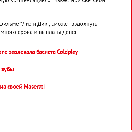
ежную компенсацию от известной светской
фильме "Лиз и Дик", сможет вздохнуть
много срока и выплаты денег.
пе завлекала басиста Coldplay
 зубы
на своей Maserati