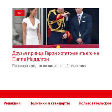
Мир
Друзья принца Гарри хотят женить его на
Пиппе Миддлтон
Поговаривают, что он питает к ней симпатию
Редакция
Политики и стандарты
Пользовательское