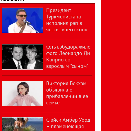
Президент
Туркменистана
исполнил рэп в
честь своего коня
Сеть взбудоражило
фото Леонардо Ди
Каприо со
взрослым "сыном"
Виктория Бекхэм
объявила о
прибавлении в ее
семье
Стэйси Амбер Уорд
– пламенеющая