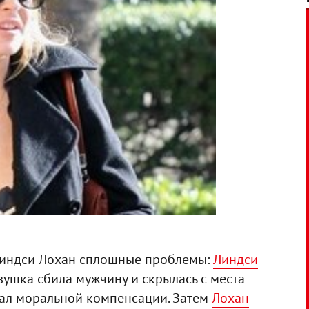
 Линдси Лохан сплошные проблемы:
Линдси
евушка сбила мужчину и скрылась с места
вал моральной компенсации. Затем
Лохан