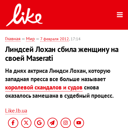
Главная
—
Мир
—
7 февраля 2012
, 17:14
Линдсей Лохан сбила женщину на
своей Maserati
На днях актриса Линдси Лохан, которую
западная пресса все больше называет
королевой скандалов и судов
снова
оказалось замешана в судебный процесс.
Like.lb.ua