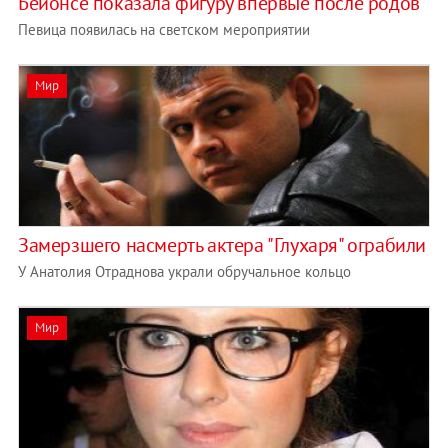
Бейонсе показала фигуру впервые после родов
Певица появилась на светском мероприятии
Мир
Замерзшего насмерть актера "Глухаря" ограбили
У Анатолия Отраднова украли обручальное кольцо
Мир