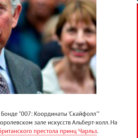
Бонде "007: Координаты 'Скайфолл'"
оролевском зале искусств Альберт-холл. На
британского престола принц Чарльз
.