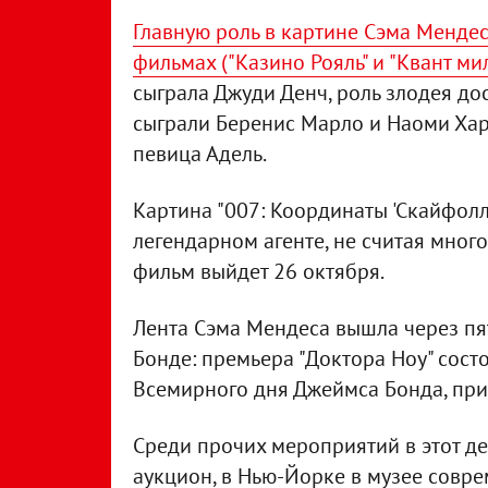
Главную роль в картине Сэма Мендес
фильмах ("Казино Рояль" и "Квант ми
сыграла Джуди Денч, роль злодея до
сыграли Беренис Марло и Наоми Хар
певица Адель.
Картина "007: Координаты 'Скайфол
легендарном агенте, не считая мног
фильм выйдет 26 октября.
Лента Сэма Мендеса вышла через пя
Бонде: премьера "Доктора Ноу" сост
Всемирного дня Джеймса Бонда, при
Среди прочих мероприятий в этот де
аукцион, в Нью-Йорке в музее совре