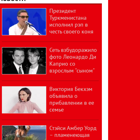
Президент
Туркменистана
исполнил рэп в
честь своего коня
Сеть взбудоражило
фото Леонардо Ди
Каприо со
взрослым "сыном"
Виктория Бекхэм
объявила о
прибавлении в ее
семье
Стэйси Амбер Уорд
– пламенеющая