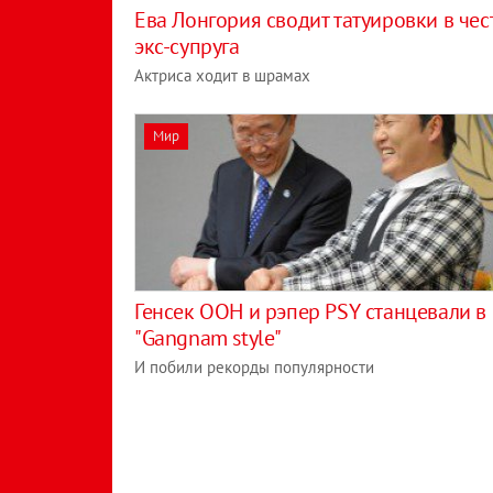
Ева Лонгория сводит татуировки в чес
экс-супруга
Актриса ходит в шрамах
Мир
Генсек ООН и рэпер PSY станцевали в
"Gangnam style"
И побили рекорды популярности