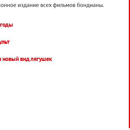
ионное издание всех фильмов бондианы.
огоды
ульт
и новый вид лягушек