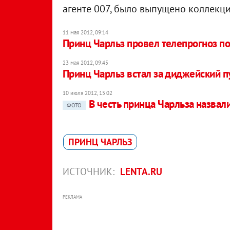
агенте 007, было выпущено коллекц
11 мая 2012, 09:14
Принц Чарльз провел телепрогноз п
23 мая 2012, 09:45
Принц Чарльз встал за диджейский п
10 июля 2012, 15:02
В честь принца Чарльза назвал
ФОТО
ПРИНЦ ЧАРЛЬЗ
ИСТОЧНИК:
LENTA.RU
РЕКЛАМА