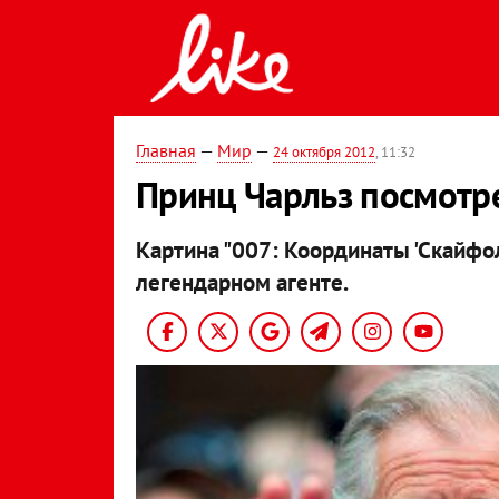
Главная
—
Мир
—
24 октября 2012
, 11:32
Принц Чарльз посмотр
Картина "007: Координаты 'Скайф
легендарном агенте.