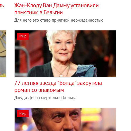
ть
Жан-Клоду Ван Дамму установили
памятник в Бельгии
Для него это стало приятной неожиданностью
Мир
77-летняя звезда "Бонда" закрутила
роман со знакомым
Джуди Денч смертельно больна
Мир