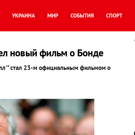
УКРАИНА
МИР
СОБЫТИЯ
СПОРТ
ел новый фильм о Бонде
олл'" стал 23-м официальным фильмом о