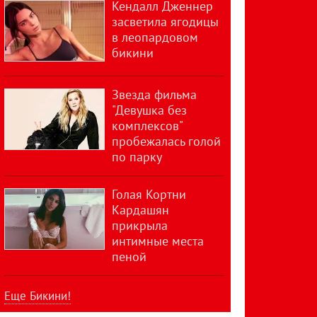
Кендалл Дженнер
засветила ягодицы
в леопардовом
бикини
Звезда фильма
"Девушка без
комплексов"
пробежалась голой
по парку
Голая Кортни
Кардашян
прикрыла
интимные места
пеной
Еще Бикини!