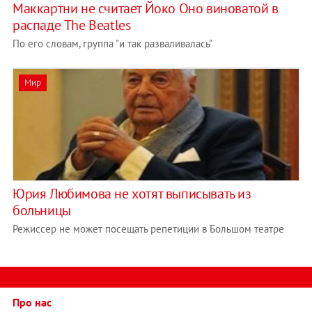
Маккартни не считает Йоко Оно виноватой в
распаде The Beatles
По его словам, группа "и так разваливалась"
Мир
Юрия Любимова не хотят выписывать из
больницы
Режиссер не может посещать репетиции в Большом театре
Про нас