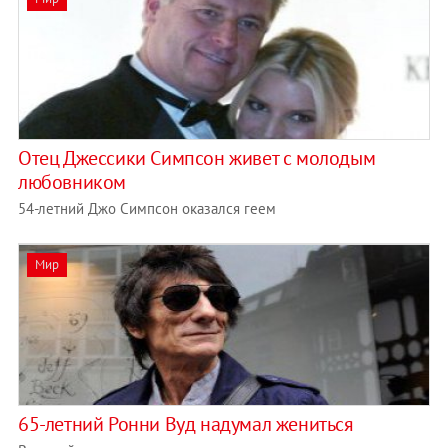
Отец Джессики Симпсон живет с молодым
любовником
54-летний Джо Симпсон оказался геем
Мир
65-летний Ронни Вуд надумал жениться