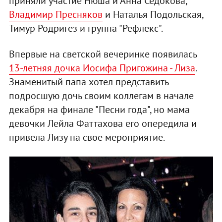
приняли участие Нюша и Анна Седокова,
Владимир Пресняков
и Наталья Подольская,
Тимур Родригез и группа "Рефлекс".
Впервые на светской вечеринке появилась
13-летняя дочка Иосифа Пригожина - Лиза
.
Знаменитый папа хотел представить
подросшую дочь своим коллегам в начале
декабря на финале "Песни года", но мама
девочки Лейла Фаттахова его опередила и
привела Лизу на свое мероприятие.