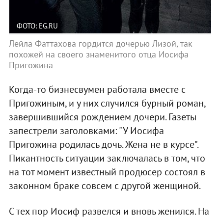
ФОТО: EG.RU
Лейла Фаттахова гордится дочерью Лизой, так
похожей на своего знаменитого отца Иосифа
Пригожина
Когда-то бизнесвумен работала вместе с
Пригожиным, и у них случился бурный роман,
завершившийся рождением дочери. Газеты
запестрели заголовками: "У Иосифа
Пригожина родилась дочь. Жена не в курсе".
Пикантность ситуации заключалась в том, что
на тот момент известный продюсер состоял в
законном браке совсем с другой женщиной.
С тех пор Иосиф развелся и вновь женился. На