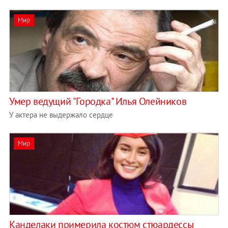
Мир
Умер ведущий "Городка" Илья Олейников
У актера не выдержало сердце
Мир
Канделаки примерила костюм стюардессы