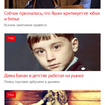
Собчак призналась, что Яшин критикует ее юбки
и белье
Ксении замечания нравятся
Мир
Дима Билан в детстве работал на рынке
Певец торговал арбузами и дынями
Мир