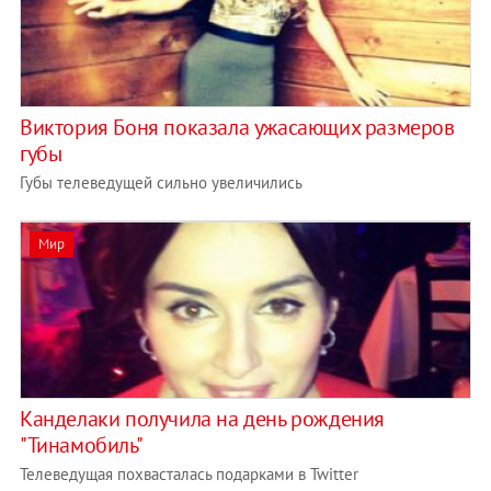
Виктория Боня показала ужасающих размеров
губы
Губы телеведущей сильно увеличились
Мир
Канделаки получила на день рождения
"Тинамобиль"
Телеведущая похвасталась подарками в Twitter