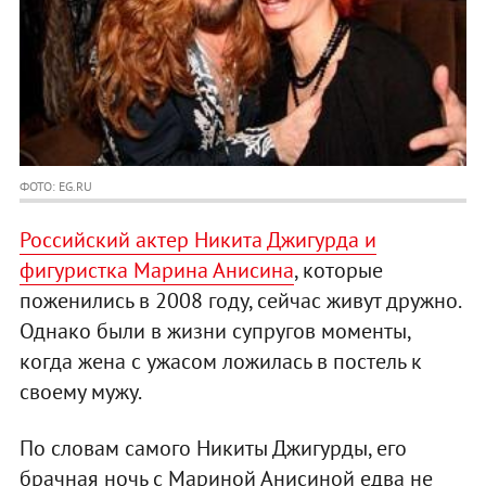
ФОТО: EG.RU
Российский актер Никита Джигурда и
фигуристка Марина Анисина
, которые
поженились в 2008 году, сейчас живут дружно.
Однако были в жизни супругов моменты,
когда жена с ужасом ложилась в постель к
своему мужу.
По словам самого Никиты Джигурды, его
брачная ночь с Мариной Анисиной едва не