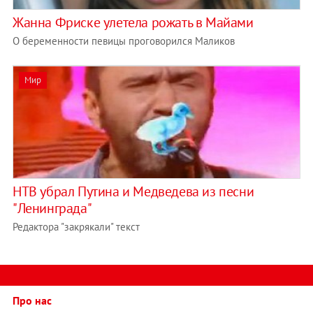
Жанна Фриске улетела рожать в Майами
О беременности певицы проговорился Маликов
Мир
НТВ убрал Путина и Медведева из песни
"Ленинграда"
Редактора "закрякали" текст
Про нас