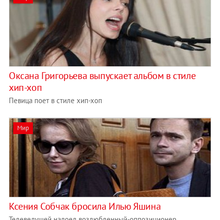
Оксана Григорьева выпускает альбом в стиле
хип-хоп
Певица поет в стиле хип-хоп
Мир
Ксения Собчак бросила Илью Яшина
Телеведущей надоел возлюбленный-оппозиционер