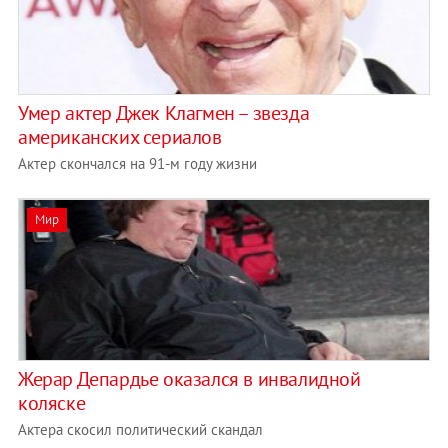
Умер актер Джек Клагмен – звезда
американских сериалов
Актер скончался на 91-м году жизни
Мир
Жерар Депардье оказался в инвалидной
коляске
Актера скосил политический скандал