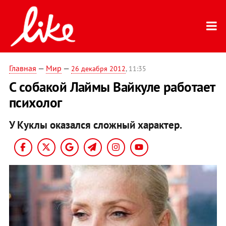
Главная
—
Мир
—
26 декабря 2012
, 11:35
С собакой Лаймы Вайкуле работает
психолог
У Куклы оказался сложный характер.