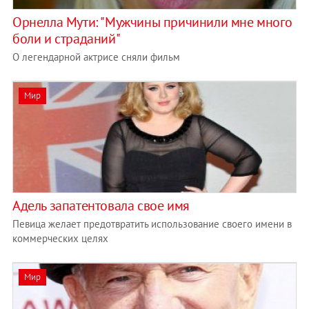
Орнелла Мути: "Мужчины причинили мне много
боли и страданий"
О легендарной актрисе сняли фильм
Мир
Адель запатентовала свое имя
Певица желает предотвратить использование своего имени в
коммерческих целях
Мир