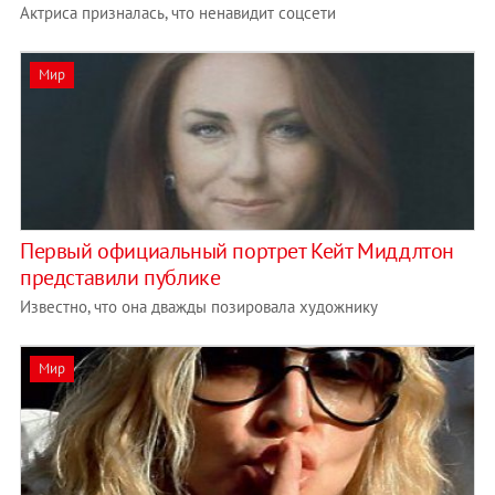
Актриса призналась, что ненавидит соцсети
Мир
Первый официальный портрет Кейт Миддлтон
представили публике
Известно, что она дважды позировала художнику
Мир