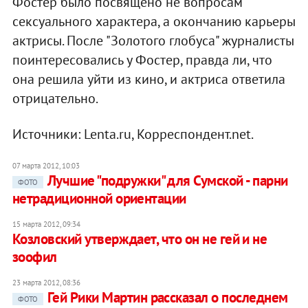
Фостер было посвящено не вопросам
сексуального характера, а окончанию карьеры
актрисы. После "Золотого глобуса" журналисты
поинтересовались у Фостер, правда ли, что
она решила уйти из кино, и актриса ответила
отрицательно.
Источники: Lenta.ru, Корреспондент.net.
07 марта 2012, 10:03
Лучшие "подружки" для Сумской - парни
ФОТО
нетрадиционной ориентации
15 марта 2012, 09:34
Козловский утверждает, что он не гей и не
зоофил
23 марта 2012, 08:36
Гей Рики Мартин рассказал о последнем
ФОТО