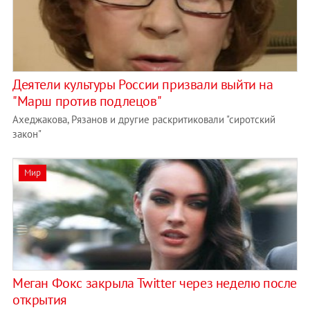
Деятели культуры России призвали выйти на
"Марш против подлецов"
Ахеджакова, Рязанов и другие раскритиковали "сиротский
закон"
Мир
Меган Фокс закрыла Twitter через неделю после
открытия