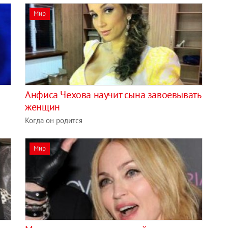
Мир
и
Анфиса Чехова научит сына завоевывать
женщин
Когда он родится
Мир