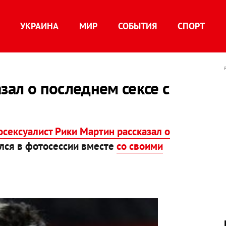
УКРАИНА
МИР
СОБЫТИЯ
СПОРТ
зал о последнем сексе с
сексуалист Рики Мартин рассказал о
лся в фотосессии вместе
со своими