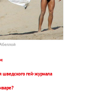
 Абеллой
ем
я шведского гей-журнала
нваре?