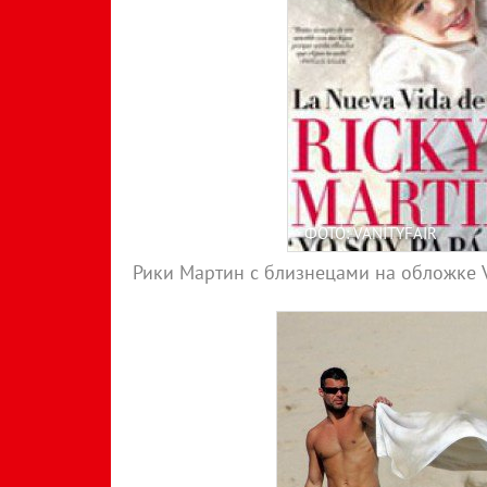
ФОТО: VANITYFAIR
Рики Мартин с близнецами на обложке V