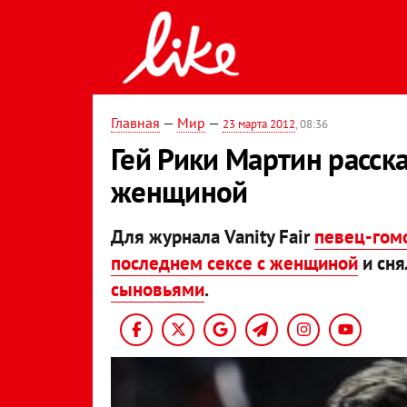
Главная
—
Мир
—
23 марта 2012
, 08:36
Гей Рики Мартин расска
женщиной
Для журнала Vanity Fair
певец-гомо
последнем сексе с женщиной
и сня
сыновьями
.