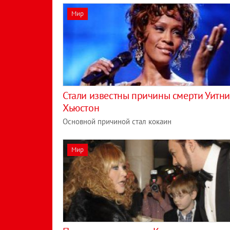
Мир
Стали известны причины смерти Уитн
Хьюстон
Основной причиной стал кокаин
Мир