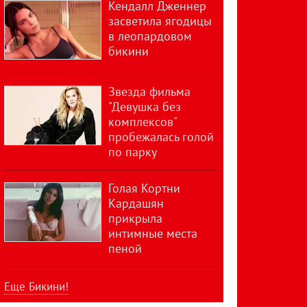
Кендалл Дженнер
засветила ягодицы
в леопардовом
бикини
Звезда фильма
"Девушка без
комплексов"
пробежалась голой
по парку
Голая Кортни
Кардашян
прикрыла
интимные места
пеной
Еще Бикини!