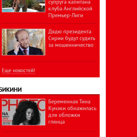
супруга капитана
клуба Английской
Премьер-Лиги
Дядю президента
Сирии будут судить
за мошенничество
Еще новостей!
БИКИНИ
Беременная Тина
Кунаки обнажилась
для обложки
глянца