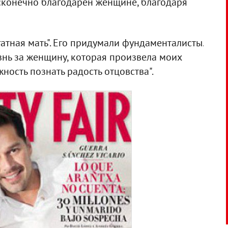
есконечно благодарен женщине, благодаря
атная мать". Его придумали фундаменталисты.
изнь за женщину, которая произвела моих
ность познать радость отцовства".