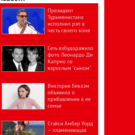
Президент
Туркменистана
исполнил рэп в
честь своего коня
Сеть взбудоражило
фото Леонардо Ди
Каприо со
взрослым "сыном"
Виктория Бекхэм
объявила о
прибавлении в ее
семье
Стэйси Амбер Уорд
– пламенеющая