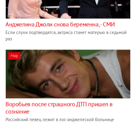
Анджелина Джоли снова беременна, - СМИ
Если слухи подтвердятся, актриса станет матерью в седьмой
раз
Мир
Воробьев после страшного ДТП пришел в
сознание
Российский певец лежит в лос-анджелеской больнице