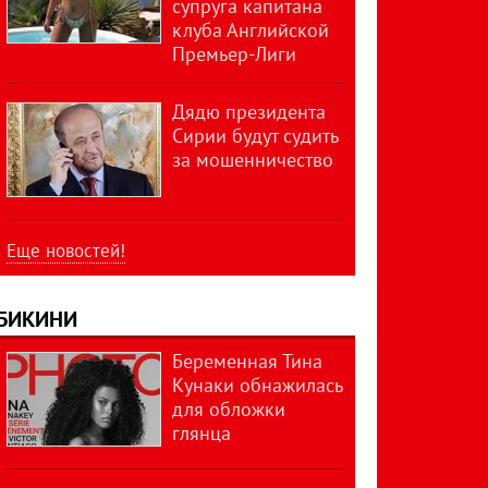
супруга капитана
клуба Английской
Премьер-Лиги
Дядю президента
Сирии будут судить
за мошенничество
Еще новостей!
БИКИНИ
Беременная Тина
Кунаки обнажилась
для обложки
глянца