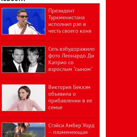
Президент
Туркменистана
исполнил рэп в
честь своего коня
Сеть взбудоражило
фото Леонардо Ди
Каприо со
взрослым "сыном"
Виктория Бекхэм
объявила о
прибавлении в ее
семье
Стэйси Амбер Уорд
– пламенеющая