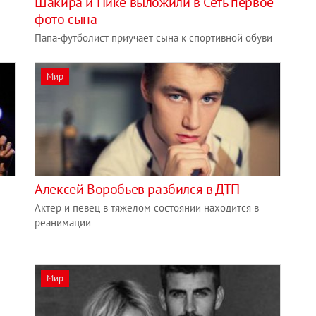
Шакира и Пике выложили в Сеть первое
фото сына
Папа-футболист приучает сына к спортивной обуви
Мир
Алексей Воробьев разбился в ДТП
Актер и певец в тяжелом состоянии находится в
реанимации
Мир