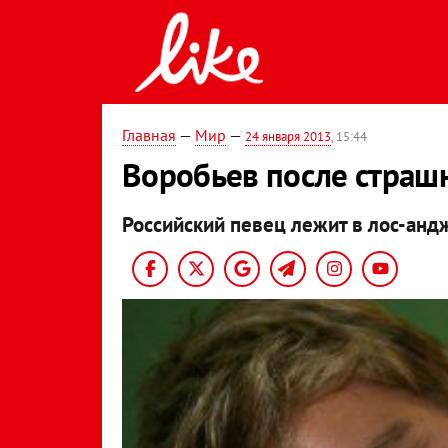
Главная
—
Мир
—
24 января 2013
, 15:44
Воробьев после страш
Российский певец лежит в лос-анд