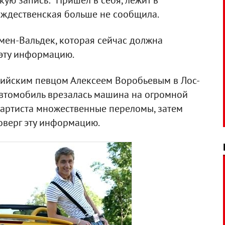
кую запись: "Пришел в себя, лежит в
ождественская больше не сообщила.
мен-Вальдек, которая сейчас должна
 эту информацию.
сийским певцом Алексеем Воробьевым в Лос-
 автомобиль врезалась машина на огромной
у артиста множественные переломы, затем
оверг эту информацию.