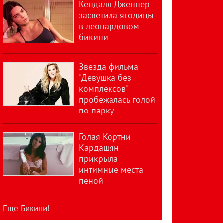
Кендалл Дженнер
засветила ягодицы
в леопардовом
бикини
Звезда фильма
"Девушка без
комплексов"
пробежалась голой
по парку
Голая Кортни
Кардашян
прикрыла
интимные места
пеной
Еще Бикини!