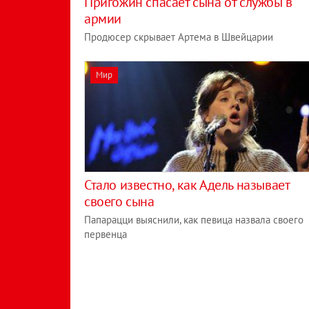
Пригожин спасает сына от службы в
армии
Продюсер скрывает Артема в Швейцарии
Мир
Стало известно, как Адель называет
своего сына
Папарацци выяснили, как певица назвала своего
первенца