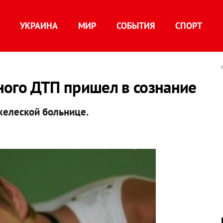
УКРАИНА
МИР
СОБЫТИЯ
СПОРТ
ного ДТП пришел в сознание
желеской больнице.