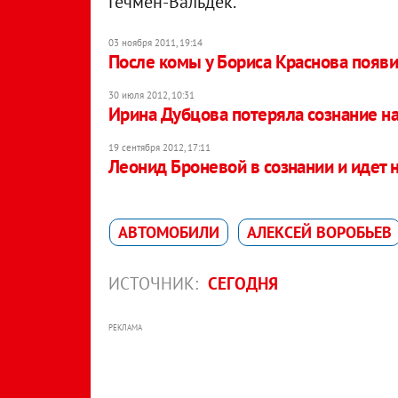
Гечмен-Вальдек.
03 ноября 2011, 19:14
После комы у Бориса Краснова появ
30 июля 2012, 10:31
Ирина Дубцова потеряла сознание на
19 сентября 2012, 17:11
Леонид Броневой в сознании и идет 
АВТОМОБИЛИ
АЛЕКСЕЙ ВОРОБЬЕВ
ИСТОЧНИК:
СЕГОДНЯ
РЕКЛАМА