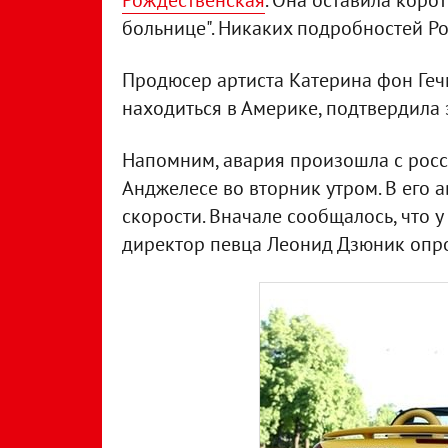
Рождественская
. Она оставила корот
больнице". Никаких подробностей Р
Продюсер артиста Катерина фон Геч
находиться в Америке, подтвердила
Напомним, авария произошла с рос
Анджелесе во вторник утром. В его
скорости. Вначале сообщалось, что 
директор певца Леонид Дзюник опр