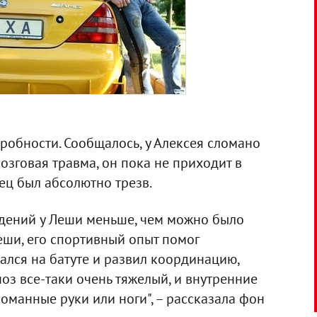
робности. Сообщалось, у Алексея сломано
озговая травма, он пока не приходит в
вец был абсолютно трезв.
ждений у Леши меньше, чем можно было
еши, его спортивный опыт помог
мался на батуте и развил координацию,
ноз все-таки очень тяжелый, и внутренние
оманные руки или ноги", – рассказала фон