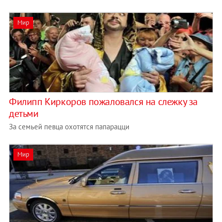
Мир
Филипп Киркоров пожаловался на слежку за
детьми
За семьей певца охотятся папарацци
Мир