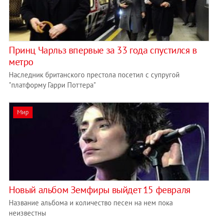
Принц Чарльз впервые за 33 года спустился в
метро
Наследник британского престола посетил c супругой
"платформу Гарри Поттера"
Мир
Новый альбом Земфиры выйдет 15 февраля
Название альбома и количество песен на нем пока
неизвестны