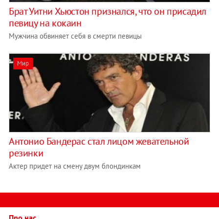
Брат Уитни Хьюстон признался, что он присадил
певицу на кокаин
Мужчина обвиняет cебя в смерти певицы
Мир
Антонио Бандерас стал лицом жевательной
резинки
Актер придет на смену двум блондинкам
Про нас