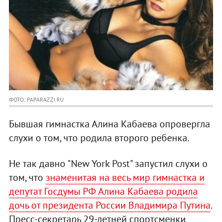
ФОТО: PAPARAZZI.RU
Бывшая гимнастка Алина Кабаева опровергла
слухи о том, что родила второго ребенка.
Не так давно "New York Post" запустил слухи о
том, что
знаменитая на весь мир гимнастка и
депутат Госдумы РФ Алина Кабаева родила
дочь от президента России Владимира Путина
.
Пресс-секретарь 29-летней спортсменки