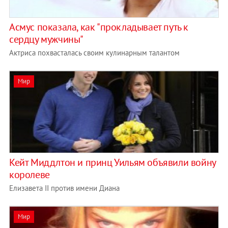
Асмус показала, как "прокладывает путь к
сердцу мужчины"
Актриса похвасталась своим кулинарным талантом
Мир
Кейт Миддлтон и принц Уильям объявили войну
королеве
Елизавета II против имени Диана
Мир