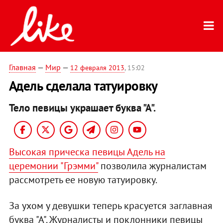
Главная
—
Мир
—
12 февраля 2013
, 15:02
Адель сделала татуировку
Тело певицы украшает буква "А".
Высокая прическа певицы Адель на
церемонии "Грэмми"
позволила журналистам
рассмотреть ее новую татуировку.
За ухом у девушки теперь красуется заглавная
буква "А". Журналисты и поклонники певицы