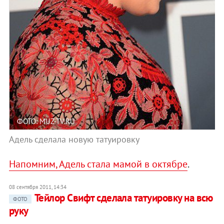
ФОТО: MUZ-TV.RU
Адель сделала новую татуировку
Напомним, Адель стала мамой в октябре
.
08 сентября 2011, 14:34
Тейлор Свифт сделала татуировку на всю
ФОТО
руку