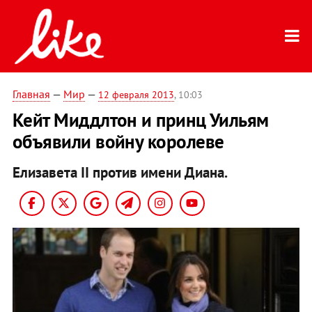
Главная
—
Мир
—
12 февраля 2013
, 10:03
Кейт Миддлтон и принц Уильям
объявили войну королеве
Елизавета II против имени Диана.