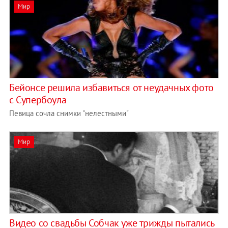
Мир
Бейонсе решила избавиться от неудачных фото
с Супербоула
Певица сочла снимки "нелестными"
Мир
Видео со свадьбы Собчак уже трижды пытались