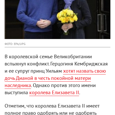
ФОТО: EPA/UPG
В королевской семье Великобритании
вспыхнул конфликт. Герцогиня Кембриджская
и ее супруг принц Уильям
хотят назвать свою
дочь Дианой в честь покойной матери
наследника
. Однако против этого имени
выступила
королева Елизавета II
.
Отметим, что королева Елизавета II имеет
полное право одобрять или не одобрять