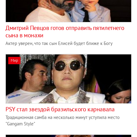
Дмитрий Певцов готов отправить пятилетнего
сына в монахи
Актер уверен, что так сын Елисей будет ближе к Богу
Мир
PSY стал звездой бразильского карнавала
Традиционная самба на несколько минут уступила место
"Gangam Style"