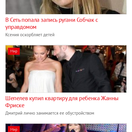
В Сеть попала запись ругани Собчак с
управдомом
Ксения оскорбляет детей
Мир
Шепелев купил квартиру для ребенка Жанны
Фриске
Дмитрий лично занимается ее обустройством
Мир