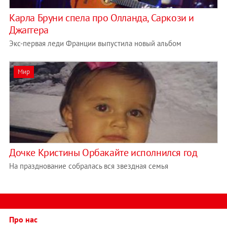
Карла Бруни спела про Олланда, Саркози и
Джаггера
Экс-первая леди Франции выпустила новый альбом
Мир
Дочке Кристины Орбакайте исполнился год
На празднование собралась вся звездная семья
Про нас