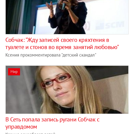
Собчак: "Жду записей своего кряхтения в
туалете и стонов во время занятий любовью"
Ксения прокомментировала "детский скандал"
Мир
В Сеть попала запись ругани Собчак с
управдомом