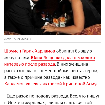
ФОТО: LOVERADIO.RU
Шоумен Гарик Харламов
обвинил бывшую
жену во лжи.
Юлия Лещенко дала несколько
интервью после развода
. В них женщина
рассказывала о совместной жизни с актером,
а также о причине развода - как известно
Харламов увлекся актрисой Кристиной Асмус
.
- Еще разок по поводу развода. Все, что пишут
в Инете и журналах, - личная фантазия той