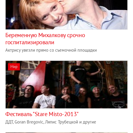
Беременную Михалкову срочно
госпитализировали
Актрису увезли прямо со съемочной площадки
Мир
Фестиваль "Stare Misto-2013"
ДДТ, Goran Bregovic, Ляпис Трубецкой и другие