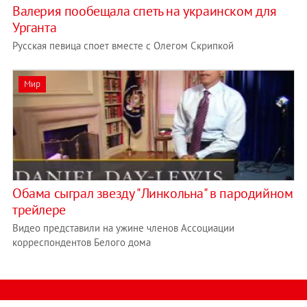
Валерия пообещала спеть на украинском для
Урганта
Русская певица споет вместе с Олегом Скрипкой
Мир
Обама сыграл звезду "Линкольна" в пародийном
трейлере
Видео представили на ужине членов Ассоциации
корреспондентов Белого дома