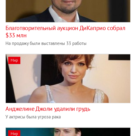
Благотворительный аукцион ДиКаприо собрал
$33 млн
На продажу были выставлены 33 работы
Мир
Анджелине Джоли удалили грудь
У актрисы была угроза рака
Мир