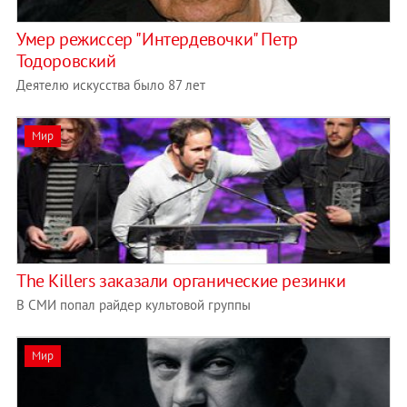
Умер режиссер "Интердевочки" Петр
Тодоровский
Деятелю искусства было 87 лет
Мир
The Killers заказали органические резинки
В СМИ попал райдер культовой группы
Мир