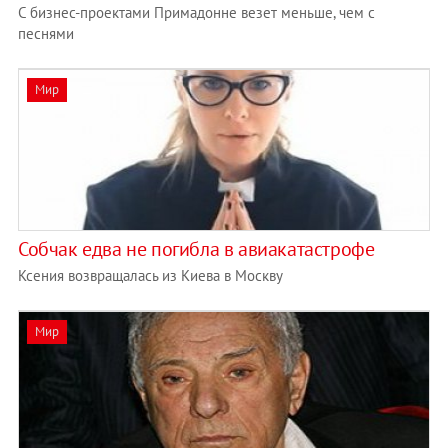
С бизнес-проектами Примадонне везет меньше, чем с
песнями
Мир
Собчак едва не погибла в авиакатастрофе
Ксения возвращалась из Киева в Москву
Мир