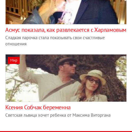
Асмус показала, как развлекается с Харламовым
Сладкая парочка стала показывать свои счастливые
отношения
Мир
Ксения Собчак беременна
Светская львица хочет ребенка от Максима Виторгана