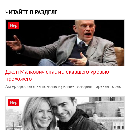
ЧИТАЙТЕ В РАЗДЕЛЕ
Мир
Джон Малкович спас истекавшего кровью
прохожего
Актер бросился на помощь мужчине, который порезал горло
Мир