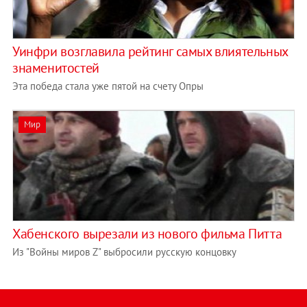
Уинфри возглавила рейтинг самых влиятельных
знаменитостей
Эта победа стала уже пятой на счету Опры
Мир
Хабенского вырезали из нового фильма Питта
Из "Войны миров Z" выбросили русскую концовку