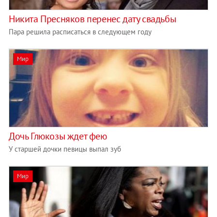
Никита Пресняков перенес дату свадьбы
Пара решила расписаться в следующем году
Мир
Дочь Глюкозы ждет фею
У старшей дочки певицы выпал зуб
Мир