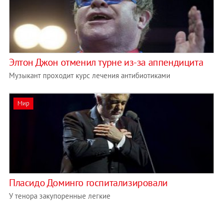
Элтон Джон отменил турне из-за аппендицита
Музыкант проходит курс лечения антибиотиками
Мир
Пласидо Доминго госпитализировали
У тенора закупоренные легкие