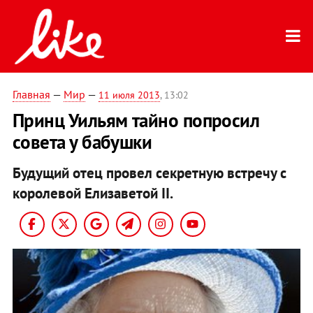
Главная
—
Мир
—
11 июля 2013
, 13:02
Принц Уильям тайно попросил
совета у бабушки
Будущий отец провел секретную встречу с
королевой Елизаветой II.