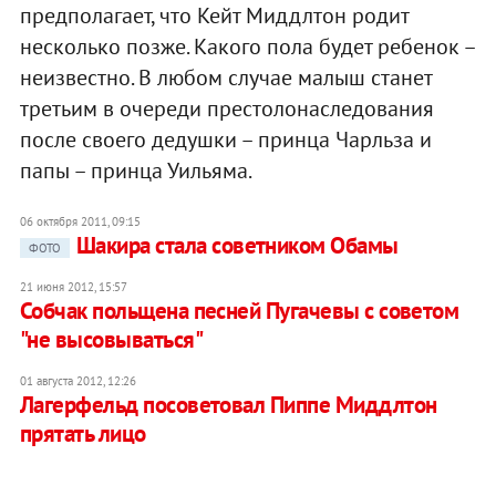
предполагает, что Кейт Миддлтон родит
несколько позже. Какого пола будет ребенок –
неизвестно. В любом случае малыш станет
третьим в очереди престолонаследования
после своего дедушки – принца Чарльза и
папы – принца Уильяма.
06 октября 2011, 09:15
Шакира стала советником Обамы
ФОТО
21 июня 2012, 15:57
Собчак польщена песней Пугачевы с советом
"не высовываться"
01 августа 2012, 12:26
Лагерфельд посоветовал Пиппе Миддлтон
прятать лицо