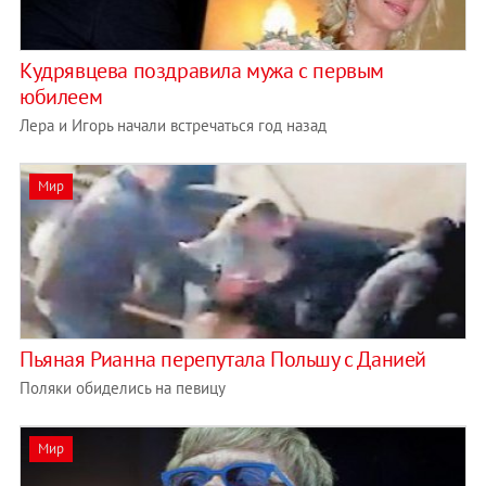
Кудрявцева поздравила мужа с первым
юбилеем
Лера и Игорь начали встречаться год назад
Мир
Пьяная Рианна перепутала Польшу с Данией
Поляки обиделись на певицу
Мир