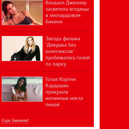
Кендалл Дженнер
засветила ягодицы
в леопардовом
бикини
Звезда фильма
"Девушка без
комплексов"
пробежалась голой
по парку
Голая Кортни
Кардашян
прикрыла
интимные места
пеной
Еще Бикини!