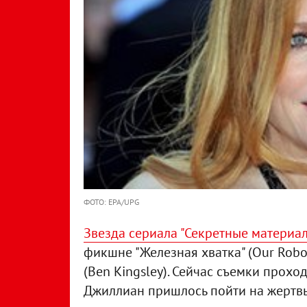
ФОТО: EPA/UPG
Звезда сериала "Секретные материа
фикшне "Железная хватка" (Our Robo
(Ben Kingsley). Сейчас съемки прохо
Джиллиан пришлось пойти на жертв