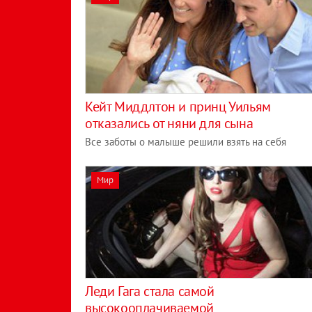
Кейт Миддлтон и принц Уильям
отказались от няни для сына
Все заботы о малыше решили взять на себя
Мир
Леди Гага стала самой
высокооплачиваемой