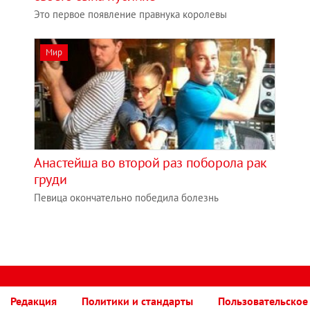
Это первое появление правнука королевы
Мир
Анастейша во второй раз поборола рак
груди
Певица окончательно победила болезнь
Редакция
Политики и стандарты
Пользовательское