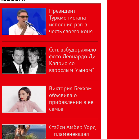
Президент
Туркменистана
исполнил рэп в
честь своего коня
Сеть взбудоражило
фото Леонардо Ди
Каприо со
взрослым "сыном"
Виктория Бекхэм
объявила о
прибавлении в ее
семье
Стэйси Амбер Уорд
– пламенеющая