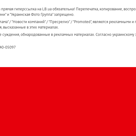
прямая гиперссылка на LB.ua обязательна! Перепечатка, копирование, воспро
ини" и "Украинская Фото Группа" запрещено.
ама" / "Новости компаний" / "Пресрелиз" / "Promoted", являются рекламными и 
я, высказанные в этих материалах.
е суждения, обнародованные в рекламных материалах. Согласно украинскому з
R40-05097