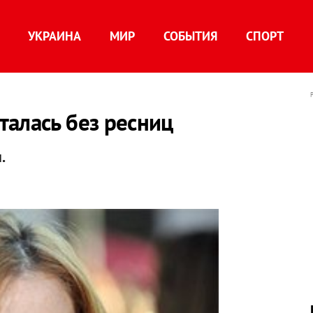
УКРАИНА
МИР
СОБЫТИЯ
СПОРТ
алась без ресниц
.