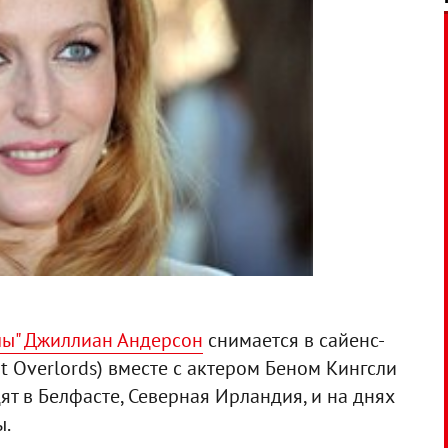
лы" Джиллиан Андерсон
снимается в сайенс-
t Overlords) вместе с актером Беном Кингсли
дят в Белфасте, Северная Ирландия, и на днях
ы.