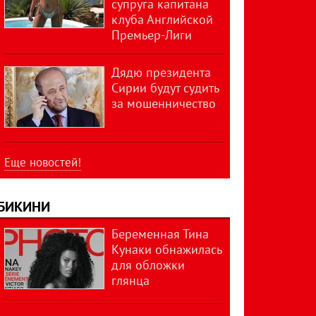
супруга капитана
клуба Английской
Премьер-Лиги
Дядю президента
Сирии будут судить
за мошенничество
Еще новостей!
БИКИНИ
Беременная Тина
Кунаки обнажилась
для обложки
глянца