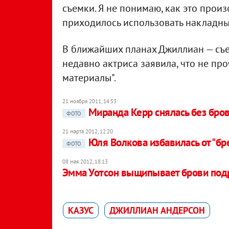
съемки. Я не понимаю, как это прои
приходилось использовать накладны
В ближайших планах Джиллиан — съем
недавно актриса заявила, что не про
материалы".
21 ноября 2011, 14:53
Миранда Керр снялась без бро
ФОТО
21 марта 2012, 12:20
Юля Волкова избавилась от "б
ФОТО
08 мая 2012, 18:13
Эмма Уотсон выщипывает брови под
КАЗУС
ДЖИЛЛИАН АНДЕРСОН