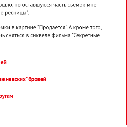
зошло, но оставшуюся часть съемок мне
е ресницы".
ки в картине "Продается". А кроме того,
чь сняться в сиквеле фильма "Секретные
вей
режневских" бровей
ругам