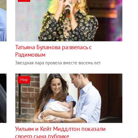
Татьяна Буланова развелась с
Радимовым
Звездная пара провела вместе восемь лет
Мир
Уильям и Кейт Миддлтон показали
своего сына публике