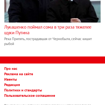
Лукашенко поймал сома в три раза тяжелее
щуки Путина
Река Припять, пострадавшая от Чернобыля, сейчас кишит
рыбой
Про нас
Реклама на сайте
Ивенты
Редакция
Политики и стандарты
Пользовательское соглашение