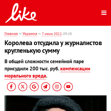
Главная
—
Украина
—
7 июня 2012
, 09:28
Королева отсудила у журналистов
кругленькую сумму
В общей сложности семейной паре
присудили 200 тыс. руб.
компенсации
морального вреда
.