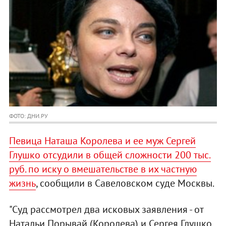
ФОТО: ДНИ.РУ
Певица Наташа Королева и ее муж Сергей
Глушко отсудили в общей сложности 200 тыс.
руб. по иску о вмешательстве в их частную
жизнь
, сообщили в Савеловском суде Москвы.
"Суд рассмотрел два исковых заявления - от
Натальи Порывай (Королева) и Сергея Глушко