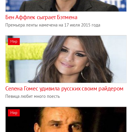
Бен Аффлек сыграет Бэтмена
Премьера ленты намечена на 17 июля 2015 года
Мир
Селена Гомес удивила русских своим райдером
Певица любит много поесть
Мир