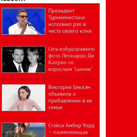
Президент
Туркменистана
исполнил рэп в
честь своего коня
Сеть взбудоражило
фото Леонардо Ди
Каприо со
взрослым "сыном"
Виктория Бекхэм
объявила о
прибавлении в ее
семье
Стэйси Амбер Уорд
– пламенеющая