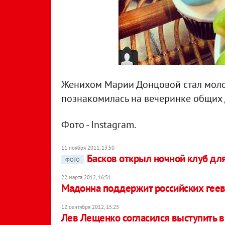
Женихом Марии Донцовой стал моло
познакомилась на вечеринке общих 
Фото - Instagram.
11 ноября 2011, 13:50
Басков открыл ночной клуб для
ФОТО
22 марта 2012, 16:51
Мадонна поддержит российских гее
12 сентября 2012, 15:25
Лев Лещенко согласился выступить в