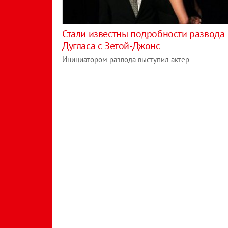
Стали известны подробности развода
Дугласа с Зетой-Джонс
Инициатором развода выступил актер