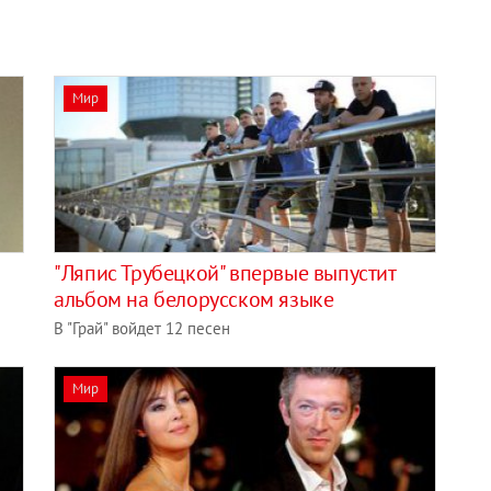
Мир
"Ляпис Трубецкой" впервые выпустит
альбом на белорусском языке
В "Грай" войдет 12 песен
Мир