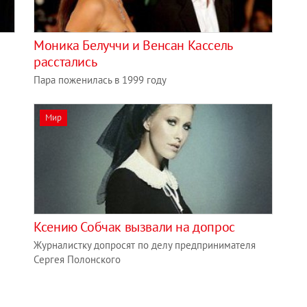
Моника Белуччи и Венсан Кассель
расстались
Пара поженилась в 1999 году
Мир
Ксению Собчак вызвали на допрос
Журналистку допросят по делу предпринимателя
Сергея Полонского