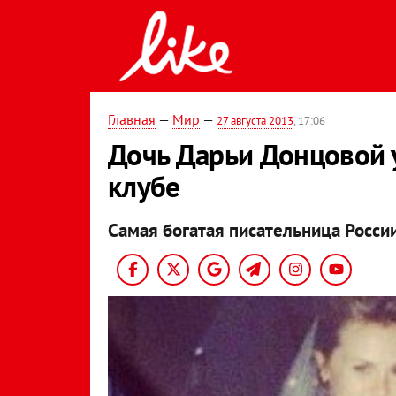
Главная
—
Мир
—
27 августа 2013
, 17:06
Дочь Дарьи Донцовой у
клубе
Самая богатая писательница Росси