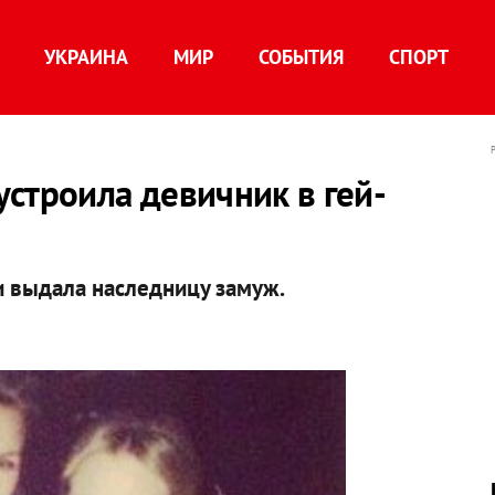
УКРАИНА
МИР
СОБЫТИЯ
СПОРТ
строила девичник в гей-
и выдала наследницу замуж.