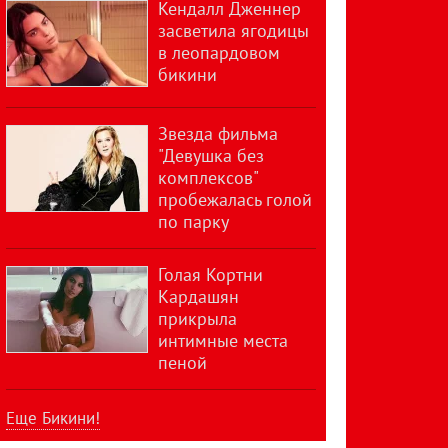
Кендалл Дженнер
засветила ягодицы
в леопардовом
бикини
Звезда фильма
"Девушка без
комплексов"
пробежалась голой
по парку
Голая Кортни
Кардашян
прикрыла
интимные места
пеной
Еще Бикини!