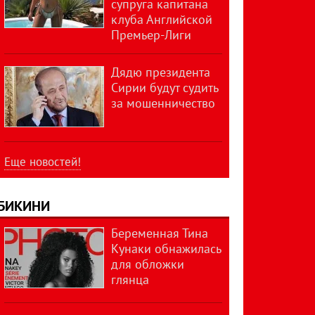
супруга капитана
клуба Английской
Премьер-Лиги
Дядю президента
Сирии будут судить
за мошенничество
Еще новостей!
БИКИНИ
Беременная Тина
Кунаки обнажилась
для обложки
глянца