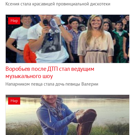
Ксения стала красавицей провинциальной дискотеки
Мир
Воробьев после ДТП стал ведущим
музыкального шоу
Напарником певца стала дочь певицы Валерии
Мир