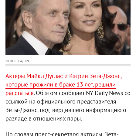
ФОТО: EPA/UPG
Актеры Майкл Дуглас и Кэтрин Зета-Джонс,
которые прожили в браке 13 лет, решили
расстаться
. Об этом сообщает NY Daily News со
ссылкой на официального представителя
Зеты-Джонс, подтвердившего информацию о
разладе в отношениях пары.
По словам пресс-секретаря актрисы, Зета-