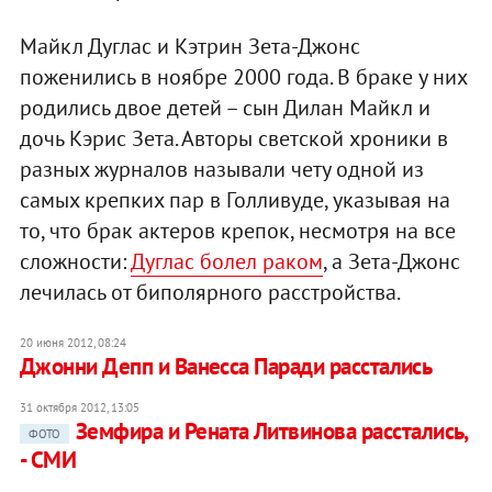
Майкл Дуглас и Кэтрин Зета-Джонс
поженились в ноябре 2000 года. В браке у них
родились двое детей – сын Дилан Майкл и
дочь Кэрис Зета. Авторы светской хроники в
разных журналов называли чету одной из
самых крепких пар в Голливуде, указывая на
то, что брак актеров крепок, несмотря на все
сложности:
Дуглас болел раком
, а Зета-Джонс
лечилась от биполярного расстройства.
20 июня 2012, 08:24
Джонни Депп и Ванесса Паради расстались
31 октября 2012, 13:05
Земфира и Рената Литвинова расстались,
ФОТО
- СМИ